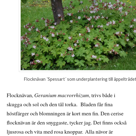
Flocknävan ´Spessart´ som underplantering till äppelträde
Flocknävan,
Geranium macrorrhizum
, trivs både i
skugga och sol och den tål torka. Bladen får fina
höstfärger och blomningen är kort men fin. Den cerise
flocknävan är den snyggaste, tycker jag. Det finns också
ljusrosa och vita med rosa knoppar. Alla nävor är