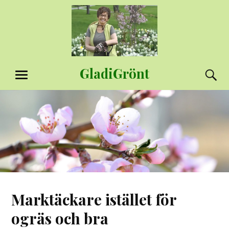
Hoppa
till
innehåll
GladiGrönt
S
MENY
Marktäckare istället för
ogräs och bra