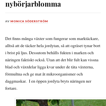
nybörjarblomma
DEN
AV
MONICA SÖDERSTRÖM
4
JULI,
2012
Det finns många växter som fungerar som marktäckare,
alltså att de täcker hela jordytan, så att ogräset tynar bort
i brist på ljus. Dessutom behålls fukten i marken och
näringen faktiskt också. Utan att det blir fult kan vissna
blad och växtdelar ligga kvar under de täta växterna,
förmultna och ge mat åt mikroorganismer och
daggmaskar. I en öppen jordyta bryts näringen ner
fortare.