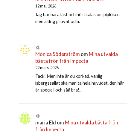
12 maj, 2026
Jag har bara läst och hört talas om piplöken
men aldrig prövat odla.
Monica Söderström
om
Mina utvalda
bästa frön från Impecta
22 mars, 2026
Tack! Men inte är du korkad, vanlig
isbergssallat ska man ta hela huvudet. den här
är speciell och såå bra!…
maria Eld
om
Mina utvalda bästa frön
från Impecta