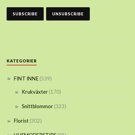
KATEGORIER
FINT INNE
(539)
Krukväxter
(170)
Snittblommor
(323)
Florist
(302)