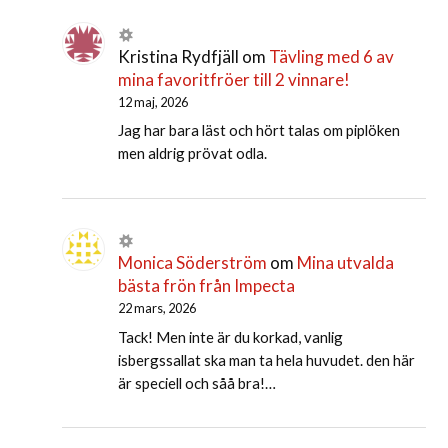
Kristina Rydfjäll
om
Tävling med 6 av
mina favoritfröer till 2 vinnare!
12 maj, 2026
Jag har bara läst och hört talas om piplöken
men aldrig prövat odla.
Monica Söderström
om
Mina utvalda
bästa frön från Impecta
22 mars, 2026
Tack! Men inte är du korkad, vanlig
isbergssallat ska man ta hela huvudet. den här
är speciell och såå bra!…