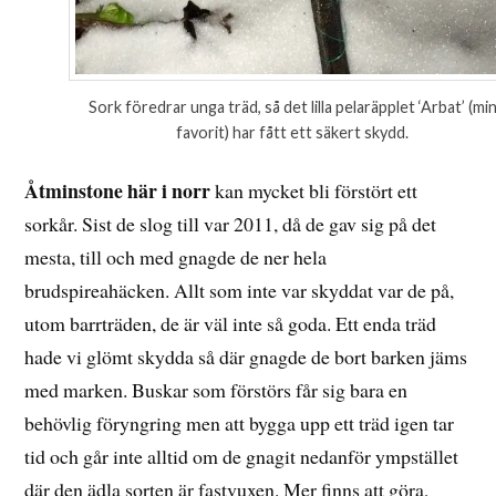
Sork föredrar unga träd, så det lilla pelaräpplet ‘Arbat’ (mi
favorit) har fått ett säkert skydd.
Åtminstone här i norr
kan mycket bli förstört ett
sorkår. Sist de slog till var 2011, då de gav sig på det
mesta, till och med gnagde de ner hela
brudspireahäcken. Allt som inte var skyddat var de på,
utom barrträden, de är väl inte så goda. Ett enda träd
hade vi glömt skydda så där gnagde de bort barken jäms
med marken. Buskar som förstörs får sig bara en
behövlig föryngring men att bygga upp ett träd igen tar
tid och går inte alltid om de gnagit nedanför ympstället
där den ädla sorten är fastvuxen. Mer finns att göra,