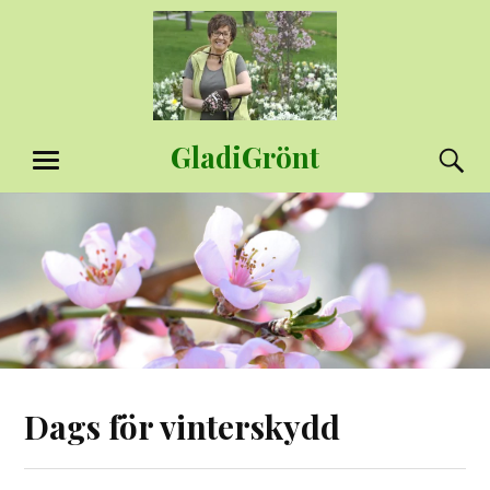
Hoppa
till
innehåll
GladiGrönt
S
MENY
Dags för vinterskydd