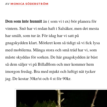
DEN
AV
MONICA SÖDERSTRÖM
17
NOVEMBER,
2016
Den som inte hunnit
än ( som vi t ex) bör planera för
vintern. Snö har vi redan haft i Salsåker, men det mesta
har smält, som tur är. För idag har vi satt på
gnagskydden klart. Mörkret kom så tidigt så vi fick lysa
med mobilerna. Många stora och små träd har vi, som
måste skyddas för sorken. De här gnagskydden är bäst
så dem säljer vi på BillaBlom och mer kommer hem
imorgon fredag. Bra med mjukt och luftigt nät tycker
jag. De kostar 30kr/st och 4 st för 90kr.