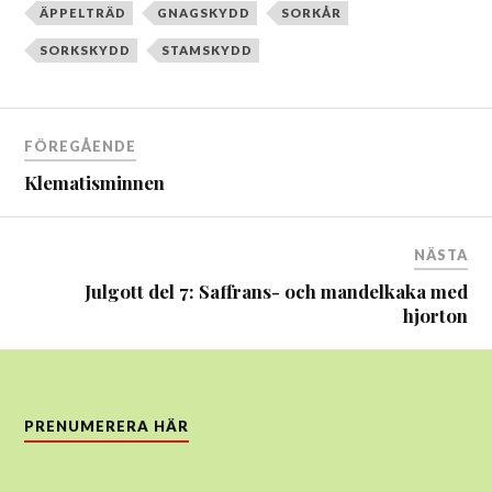
ÄPPELTRÄD
GNAGSKYDD
SORKÅR
SORKSKYDD
STAMSKYDD
Inläggsnavigering
FÖREGÅENDE
Klematisminnen
NÄSTA
Julgott del 7: Saffrans- och mandelkaka med
hjorton
PRENUMERERA HÄR