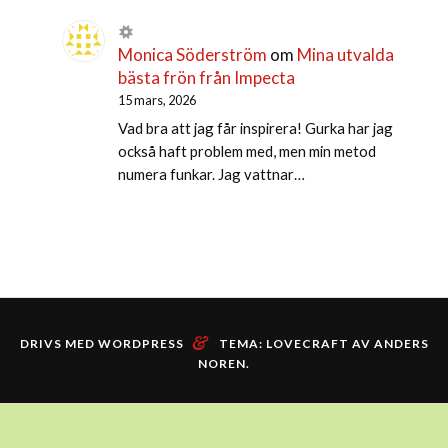
Monica Söderström
om
Mina utvalda
bästa frön från Impecta
15 mars, 2026
Vad bra att jag får inspirera! Gurka har jag
också haft problem med, men min metod
numera funkar. Jag vattnar…
&
DRIVS MED WORDPRESS
TEMA: LOVECRAFT AV
ANDERS
NOREN
.