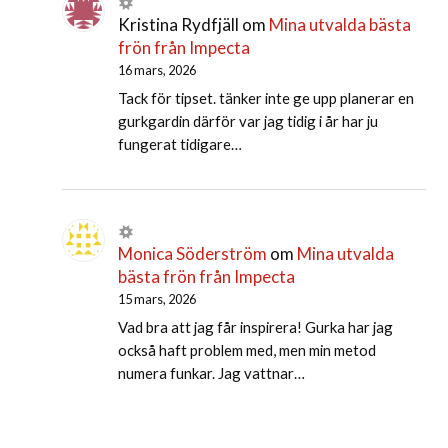
Kristina Rydfjäll
om
Mina utvalda bästa
frön från Impecta
16 mars, 2026
Tack för tipset. tänker inte ge upp planerar en
gurkgardin därför var jag tidig i år har ju
fungerat tidigare…
Monica Söderström
om
Mina utvalda
bästa frön från Impecta
15 mars, 2026
Vad bra att jag får inspirera! Gurka har jag
också haft problem med, men min metod
numera funkar. Jag vattnar…