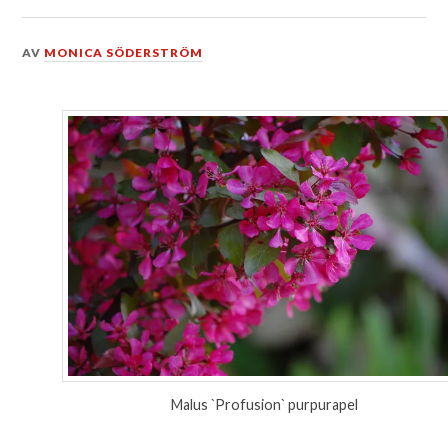
DEN
AV
MONICA SÖDERSTRÖM
28
JUNI,
2015
Malus `Profusion` purpurapel