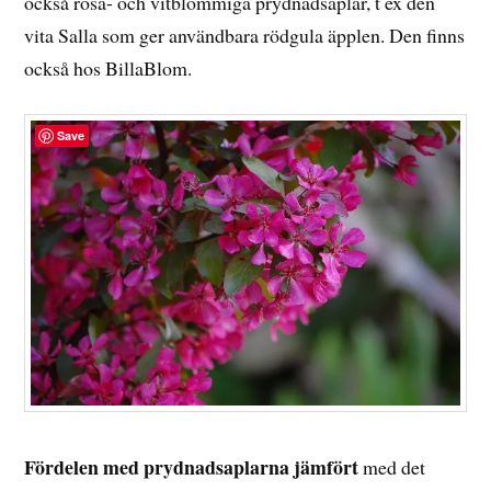
också rosa- och vitblommiga prydnadsaplar, t ex den
vita Salla som ger användbara rödgula äpplen. Den finns
också hos BillaBlom.
Save
Fördelen med prydnadsaplarna jämfört
med det