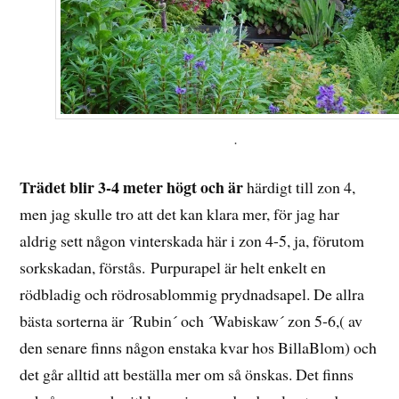
.
Trädet blir 3-4 meter högt och är
härdigt till zon 4,
men jag skulle tro att det kan klara mer, för jag har
aldrig sett någon vinterskada här i zon 4-5, ja, förutom
sorkskadan, förstås. Purpurapel är helt enkelt en
rödbladig och rödrosablommig prydnadsapel. De allra
bästa sorterna är ´Rubin´ och ´Wabiskaw´ zon 5-6,( av
den senare finns någon enstaka kvar hos BillaBlom) och
det går alltid att beställa mer om så önskas. Det finns