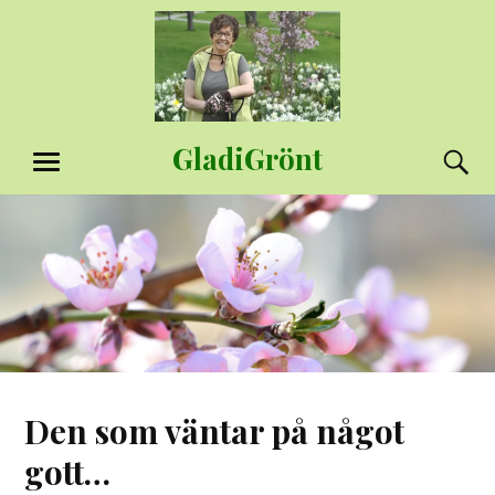
Hoppa
till
innehåll
GladiGrönt
S
MENY
Den som väntar på något
gott…