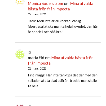
Monica Söderström
om
Mina utvalda
bästa frön från Impecta
22 mars, 2026
Tack! Men inte är du korkad, vanlig
isbergssallat ska man ta hela huvudet. den här
är speciell och såå bra!…
maria Eld
om
Mina utvalda bästa frön
från Impecta
22 mars, 2026
Fint inlägg! Har inte tänkt på det där med den
salladen att ta blad utifrån, trodde man skulle
ta hela…