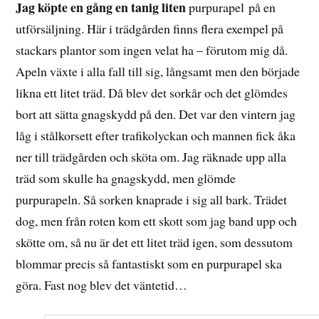
Jag köpte en gång en tanig liten
purpurapel
på en
utförsäljning. Här i trädgården finns flera exempel på
stackars plantor som ingen velat ha – förutom mig då.
Apeln växte i alla fall till sig, långsamt men den började
likna ett litet träd. Då blev det sorkår och det glömdes
bort att sätta gnagskydd på den. Det var den vintern jag
låg i stålkorsett efter trafikolyckan och mannen fick åka
ner till trädgården och sköta om. Jag räknade upp alla
träd som skulle ha gnagskydd, men glömde
purpurapeln. Så sorken knaprade i sig all bark. Trädet
dog, men från roten kom ett skott som jag band upp och
skötte om, så nu är det ett litet träd igen, som dessutom
blommar precis så fantastiskt som en purpurapel ska
göra. Fast nog blev det väntetid…