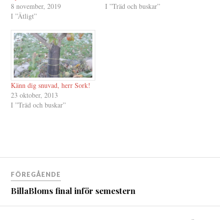
8 november, 2019
I ”Träd och buskar”
I ”Ätligt”
Känn dig snuvad, herr Sork!
23 oktober, 2013
I ”Träd och buskar”
Inläggsnavigering
FÖREGÅENDE
BillaBloms final inför semestern