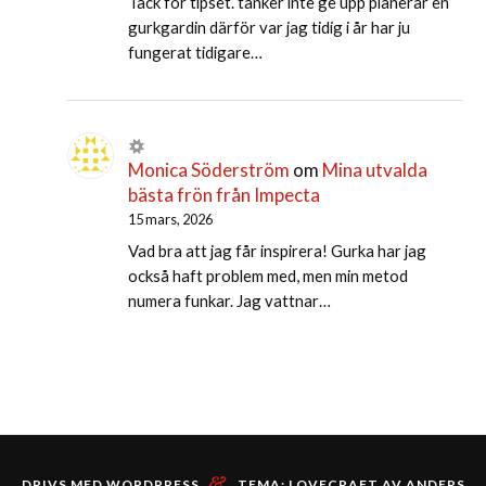
Tack för tipset. tänker inte ge upp planerar en
gurkgardin därför var jag tidig i år har ju
fungerat tidigare…
Monica Söderström
om
Mina utvalda
bästa frön från Impecta
15 mars, 2026
Vad bra att jag får inspirera! Gurka har jag
också haft problem med, men min metod
numera funkar. Jag vattnar…
&
DRIVS MED WORDPRESS
TEMA: LOVECRAFT AV
ANDERS