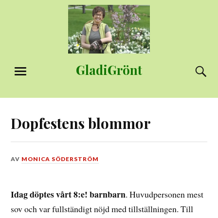
Hoppa
till
innehåll
GladiGrönt
S
MENY
Dopfestens blommor
DEN
AV
MONICA SÖDERSTRÖM
14
SEPTEMBER,
2019
Idag döptes vårt 8:e! barnbarn
. Huvudpersonen mest
sov och var fullständigt nöjd med tillställningen. Till