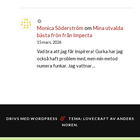
Monica Söderström
om
Mina utvalda
bästa frön från Impecta
15 mars, 2026
Vad bra att jag får inspirera! Gurka har jag
också haft problem med, men min metod
numera funkar. Jag vattnar…
&
DRIVS MED WORDPRESS
TEMA: LOVECRAFT AV
ANDERS
NOREN
.