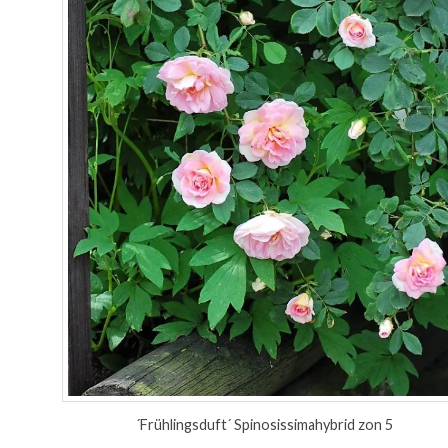
´Frühlingsduft´ Spinosissimahybrid zon 5