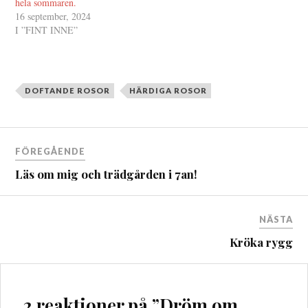
hela sommaren.
16 september, 2024
I ”FINT INNE”
DOFTANDE ROSOR
HÄRDIGA ROSOR
Inläggsnavigering
FÖREGÅENDE
Läs om mig och trädgården i 7an!
NÄSTA
Kröka rygg
2 reaktioner på ”
Dröm om