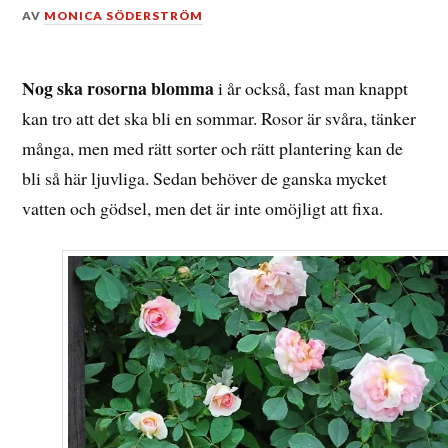
DEN
AV
MONICA SÖDERSTRÖM
15
MAJ,
2017
Nog ska rosorna blomma
i år också, fast man knappt
kan tro att det ska bli en sommar. Rosor är svåra, tänker
många, men med rätt sorter och rätt plantering kan de
bli så här ljuvliga. Sedan behöver de ganska mycket
vatten och gödsel, men det är inte omöjligt att fixa.