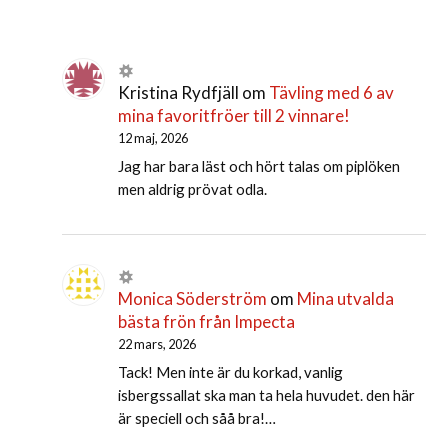
Kristina Rydfjäll
om
Tävling med 6 av
mina favoritfröer till 2 vinnare!
12 maj, 2026
Jag har bara läst och hört talas om piplöken
men aldrig prövat odla.
Monica Söderström
om
Mina utvalda
bästa frön från Impecta
22 mars, 2026
Tack! Men inte är du korkad, vanlig
isbergssallat ska man ta hela huvudet. den här
är speciell och såå bra!…