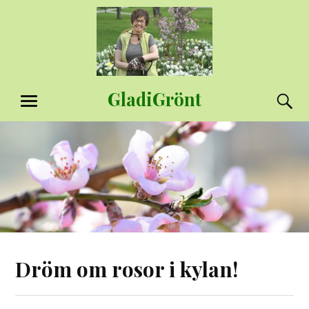
Hoppa
till
innehåll
GladiGrönt
S
MENY
Dröm om rosor i kylan!