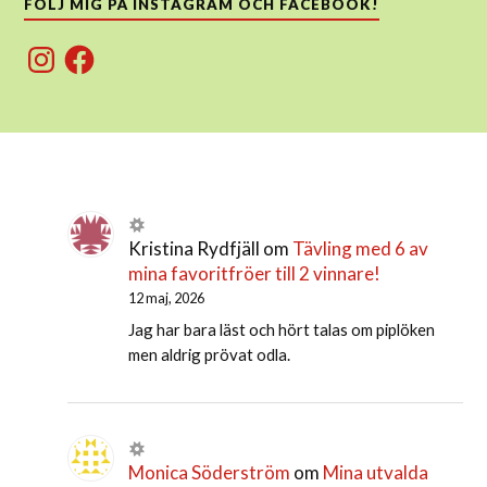
FÖLJ MIG PÅ INSTAGRAM OCH FACEBOOK!
Instagram
Facebook
Kristina Rydfjäll
om
Tävling med 6 av
mina favoritfröer till 2 vinnare!
12 maj, 2026
Jag har bara läst och hört talas om piplöken
men aldrig prövat odla.
Monica Söderström
om
Mina utvalda