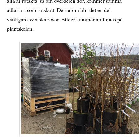
alla är rotäkta, så om överdelen dör, kommer samma
ädla sort som rotskott. Dessutom blir det en del
vanligare svenska rosor. Bilder kommer att finnas på
plantskolan.