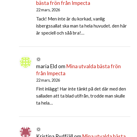
bästa frön från Impecta
22 mars, 2026
Tack! Men inte är du korkad, vanlig
isbergssallat ska man ta hela huvudet. den här
är speciell och såå bra!…
maria Eld
om
Mina utvalda bästa frön
från Impecta
22 mars, 2026
Fint inlägg! Har inte tänkt på det där med den
salladen att ta blad utifrån, trodde man skulle
ta hela…
Kristina Rydfjäll
om
Mina utvalda bästa