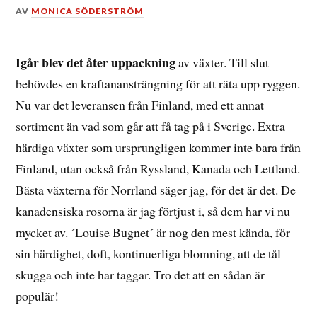
DEN
AV
MONICA SÖDERSTRÖM
17
MAJ,
2017
Igår blev det åter uppackning
av växter. Till slut
behövdes en kraftanansträngning för att räta upp ryggen.
Nu var det leveransen från Finland, med ett annat
sortiment än vad som går att få tag på i Sverige. Extra
härdiga växter som ursprungligen kommer inte bara från
Finland, utan också från Ryssland, Kanada och Lettland.
Bästa växterna för Norrland säger jag, för det är det. De
kanadensiska rosorna är jag förtjust i, så dem har vi nu
mycket av. ´Louise Bugnet´ är nog den mest kända, för
sin härdighet, doft, kontinuerliga blomning, att de tål
skugga och inte har taggar. Tro det att en sådan är
populär!