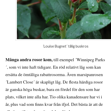
´Louise Bugnet´ tålig buskros
Många andra rosor kom,
till exempel ´Winnipeg Parks
´, som vi inte haft tidigare. En röd relativt låg som kan
ersätta de ömtåliga rabattrosorma. Även marsipanrosen
´Lambert Close´ är skapligt låg. De flesta härdiga rosor
är ganska höga buskar, bara en fördel för den som har
plats, vilket inte alla har. Tio olika kanadensare har vi i
år, plus vad som finns kvar från ifjol. Det bästa är att de