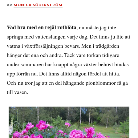
DEN
AV
MONICA SÖDERSTRÖM
15
JULI,
2014
Vad bra med en rejäl rotblöta
, nu måste jag inte
springa med vattenslangen varje dag. Det finns ju lite att
vattna i växtförsäljningen bevars. Men i trädgården
hänger det ena och andra. Tack vare torkan tidigare
under sommaren har knappt några växter behövt bindas
upp förrän nu. Det finns alltid någon fördel att hitta.
Och nu tror jag att en del hängande pionblommor få gå
till vasen.