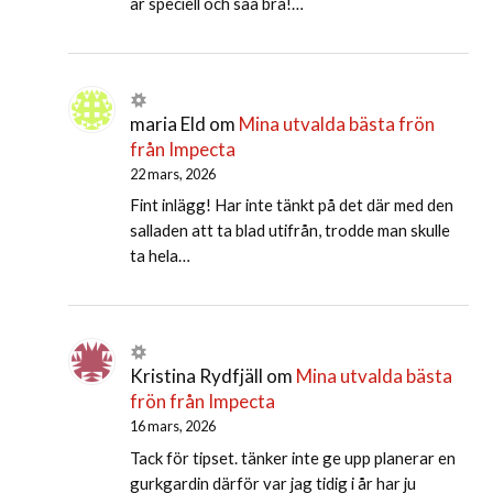
är speciell och såå bra!…
maria Eld
om
Mina utvalda bästa frön
från Impecta
22 mars, 2026
Fint inlägg! Har inte tänkt på det där med den
salladen att ta blad utifrån, trodde man skulle
ta hela…
Kristina Rydfjäll
om
Mina utvalda bästa
frön från Impecta
16 mars, 2026
Tack för tipset. tänker inte ge upp planerar en
gurkgardin därför var jag tidig i år har ju