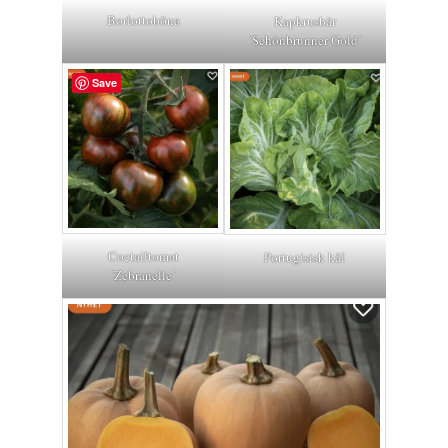
Borlottoböna
Kapkrusbär
´Schönbrunner Gold´
Save
Coctailtomat
Portugisisk kål
´Zebranelle´