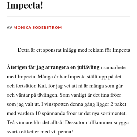
Impecta!
DEN
AV
MONICA SÖDERSTRÖM
16
DECEMBER,
2025
Detta är ett sponsrat inlägg med reklam för Impecta
Återigen får jag arrangera en jultävling
i samarbete
med Impecta. Många år har Impecta ställt upp på det
och fortsätter. Kul, för jag vet att ni är många som går
och väntar på tävlingen. Som vanligt är det fina fröer
som jag valt ut. I vinstpotten denna gång ligger 2 paket
med vardera 10 spännande fröer ur det nya sortimentet.
Två vinnare blir det alltså! Dessutom tillkommer snygga
svarta etiketter med vit penna!