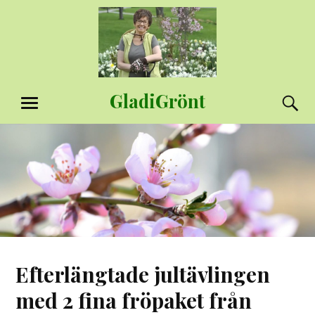
Hoppa
till
innehåll
GladiGrönt
S
MENY
Efterlängtade jultävlingen
med 2 fina fröpaket från