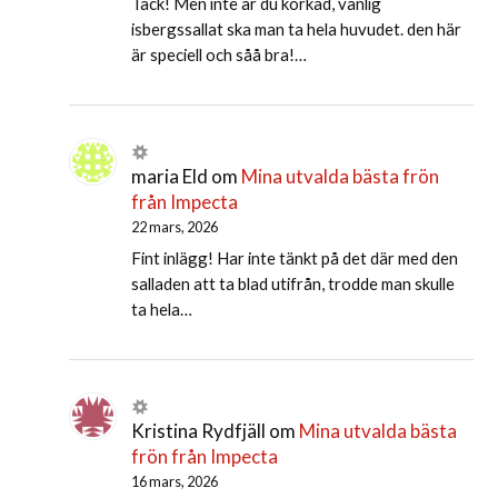
Tack! Men inte är du korkad, vanlig
isbergssallat ska man ta hela huvudet. den här
är speciell och såå bra!…
maria Eld
om
Mina utvalda bästa frön
från Impecta
22 mars, 2026
Fint inlägg! Har inte tänkt på det där med den
salladen att ta blad utifrån, trodde man skulle
ta hela…
Kristina Rydfjäll
om
Mina utvalda bästa
frön från Impecta
16 mars, 2026