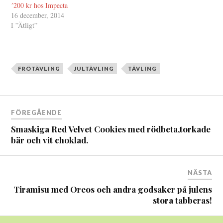
´200 kr hos Impecta
16 december, 2014
I ”Ätligt”
FRÖTÄVLING
JULTÄVLING
TÄVLING
Inläggsnavigering
FÖREGÅENDE
Smaskiga Red Velvet Cookies med rödbeta,torkade
bär och vit choklad.
NÄSTA
Tiramisu med Oreos och andra godsaker på julens
stora tabberas!