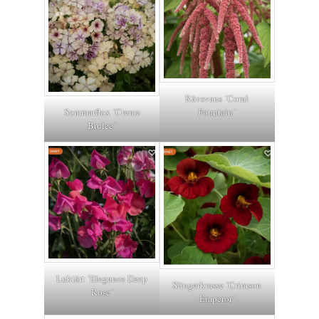
Rävsvans ´Coral
Sommarflox ´Creme
Fountain´
Brulee´
Luktärt ´Elegance Deep
Slingerkrasse ´Crimson
Rose´
Emperor´