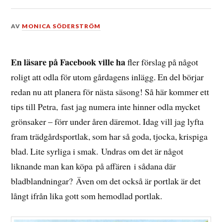
DEN
AV
MONICA SÖDERSTRÖM
12
NOVEMBER,
2014
En läsare på Facebook ville ha
fler förslag på något
roligt att odla för utom gårdagens inlägg. En del börjar
redan nu att planera för nästa säsong! Så här kommer ett
tips till Petra, fast jag numera inte hinner odla mycket
grönsaker – förr under åren däremot. Idag vill jag lyfta
fram trädgårdsportlak, som har så goda, tjocka, krispiga
blad. Lite syrliga i smak. Undras om det är något
liknande man kan köpa på affären i sådana där
bladblandningar? Även om det också är portlak är det
långt ifrån lika gott som hemodlad portlak.