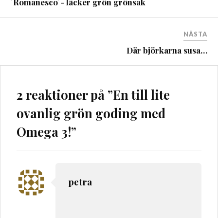
´Romanesco´- läcker grön grönsak
NÄSTA
Där björkarna susa…
2 reaktioner på ”
En till lite
ovanlig grön goding med
Omega 3!
”
petra