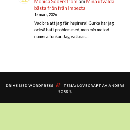
Monica Söderström
om
Mina utvalda
bästa frön från Impecta
15 mars, 2026
Vad bra att jag får inspirera! Gurka har jag
också haft problem med, men min metod
numera funkar. Jag vattnar…
&
DRIVS MED WORDPRESS
TEMA: LOVECRAFT AV
ANDERS
NOREN
.