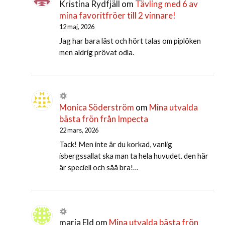
Kristina Rydfjäll
om
Tävling med 6 av
mina favoritfröer till 2 vinnare!
12 maj, 2026
Jag har bara läst och hört talas om piplöken
men aldrig prövat odla.
Monica Söderström
om
Mina utvalda
bästa frön från Impecta
22 mars, 2026
Tack! Men inte är du korkad, vanlig
isbergssallat ska man ta hela huvudet. den här
är speciell och såå bra!…
maria Eld
om
Mina utvalda bästa frön