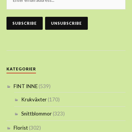
KATEGORIER
FINT INNE
(539)
Krukväxter
(170)
Snittblommor
(323)
Florist
(302)