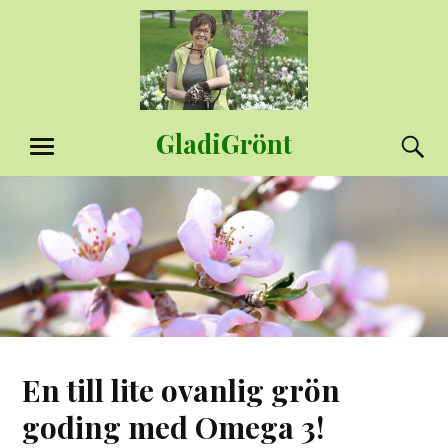
Hoppa
till
innehåll
GladiGrönt
S
MENY
En till lite ovanlig grön
goding med Omega 3!