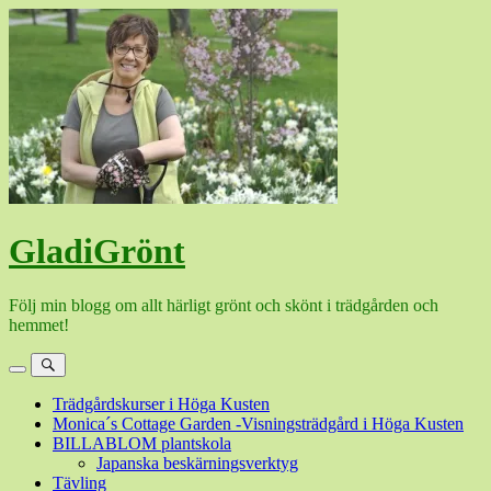
Hoppa
till
innehåll
GladiGrönt
Följ min blogg om allt härligt grönt och skönt i trädgården och
hemmet!
Meny
Sök
Trädgårdskurser i Höga Kusten
Monica´s Cottage Garden -Visningsträdgård i Höga Kusten
BILLABLOM plantskola
Japanska beskärningsverktyg
Tävling