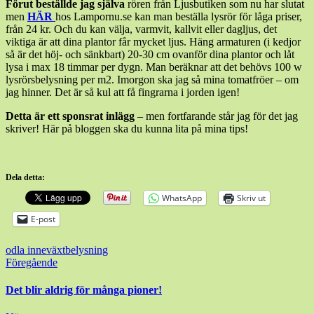
Förut beställde jag själva
rören från Ljusbutiken som nu har slutat
men
HÄR
hos Lampornu.se kan man beställa lysrör för låga priser,
från 24 kr. Och du kan välja, varmvit, kallvit eller dagljus, det
viktiga är att dina plantor får mycket ljus. Häng armaturen (i kedjor
så är det höj- och sänkbart) 20-30 cm ovanför dina plantor och låt
lysa i max 18 timmar per dygn. Man beräknar att det behövs 100 w
lysrörsbelysning per m2. Imorgon ska jag så mina tomatfröer – om
jag hinner. Det är så kul att få fingrarna i jorden igen!
Detta är ett sponsrat inlägg
– men fortfarande står jag för det jag
skriver! Här på bloggen ska du kunna lita på mina tips!
Dela detta:
WhatsApp
Skriv ut
E-post
odla inne
växtbelysning
Inläggsnavigering
Föregående
Det blir aldrig för många pioner!