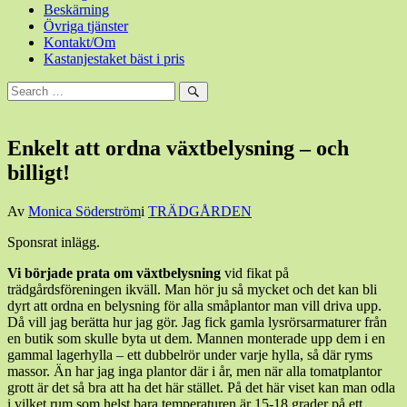
Beskärning
Övriga tjänster
Kontakt/Om
Kastanjestaket bäst i pris
Sök
efter:
Sök
Enkelt att ordna växtbelysning – och
billigt!
Den
Av
Monica Söderström
i
TRÄDGÅRDEN
21
Sponsrat inlägg.
februari,
2018
21
Vi började prata om växtbelysning
vid fikat på
februari,
trädgårdsföreningen ikväll. Man hör ju så mycket och det kan bli
2018
dyrt att ordna en belysning för alla småplantor man vill driva upp.
Då vill jag berätta hur jag gör. Jag fick gamla lysrörsarmaturer från
en butik som skulle byta ut dem. Mannen monterade upp dem i en
gammal lagerhylla – ett dubbelrör under varje hylla, så där ryms
massor. Än har jag inga plantor där i år, men när alla tomatplantor
grott är det så bra att ha det här stället. På det här viset kan man odla
i vilket rum som helst bara temperaturen är 15-18 grader på ett