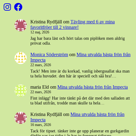
Instagram
Facebook
Kristina Rydfjäll
om
Tävling med 6 av mina
favoritfröer till 2 vinnare!
12 maj, 2026
Jag har bara läst och hört talas om piplöken men aldrig
prövat odla.
Monica Söderström
om
Mina utvalda bästa frön från
Impecta
22 mars, 2026
Tack! Men inte är du korkad, vanlig isbergssallat ska man
ta hela huvudet. den här är speciell och såå bra!…
maria Eld
om
Mina utvalda bästa frön från Impecta
22 mars, 2026
Fint inlägg! Har inte tänkt på det där med den salladen att
ta blad utifrån, trodde man skulle ta hela…
Kristina Rydfjäll
om
Mina utvalda bästa frön från
Impecta
16 mars, 2026
Tack för tipset. tänker inte ge upp planerar en gurkgardin
därför var jag tidig i år har ju fungerat tidigare…