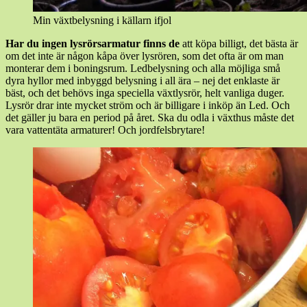
Min växtbelysning i källarn ifjol
Har du ingen lysrörsarmatur finns de
att köpa billigt, det bästa är
om det inte är någon kåpa över lysrören, som det ofta är om man
monterar dem i boningsrum. Ledbelysning och alla möjliga små
dyra hyllor med inbyggd belysning i all ära – nej det enklaste är
bäst, och det behövs inga speciella växtlysrör, helt vanliga duger.
Lysrör drar inte mycket ström och är billigare i inköp än Led. Och
det gäller ju bara en period på året. Ska du odla i växthus måste det
vara vattentäta armaturer! Och jordfelsbrytare!