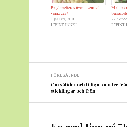
En glamelieros över – vem vill
Med en en
vinna den?
bemärke
1 januari, 2016
22 oktobe
I ”FINT INNE”
I ”FINT
Inläggsnavigering
FÖREGÅENDE
Om såtider och tidiga tomater frå
sticklingar och frön
En reaktion på ”