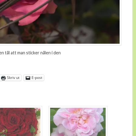
n tål att man sticker nålen i den
Skriv ut
E-post