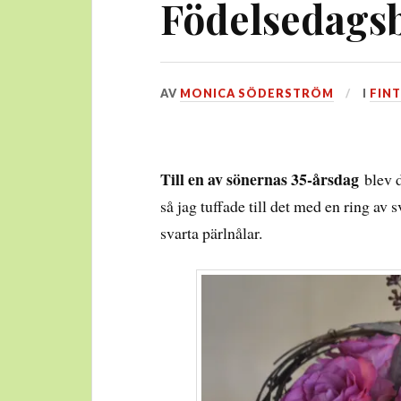
Födelsedagsb
DEN
AV
MONICA SÖDERSTRÖM
I
FINT
5
FEBRUARI,
2017
Till en av sönernas 35-årsdag
blev d
så jag tuffade till det med en ring av 
svarta pärlnålar.