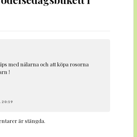
 tips med nålarna och att köpa rosorna
arn !
 20:19
tarer är stängda.