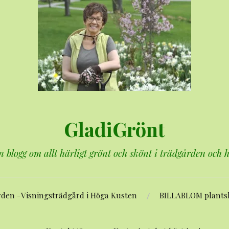
GladiGrönt
n blogg om allt härligt grönt och skönt i trädgården och
rden -Visningsträdgård i Höga Kusten
BILLABLOM plants