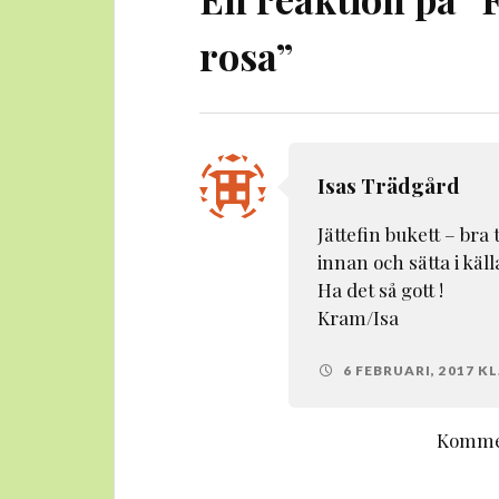
rosa
”
Isas Trädgård
Jättefin bukett – bra
innan och sätta i käll
Ha det så gott !
Kram/Isa
6 FEBRUARI, 2017 KL.
Kommen