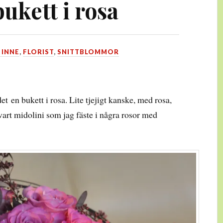
ukett i rosa
 INNE
,
FLORIST
,
SNITTBLOMMOR
et en bukett i rosa. Lite tjejigt kanske, med rosa,
svart midolini som jag fäste i några rosor med