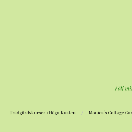
Hoppa
till
innehåll
Följ mi
Trädgårdskurser i Höga Kusten
Monica´s Cottage Ga