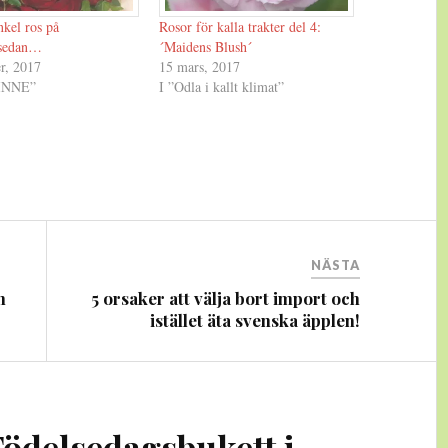
kel ros på
Rosor för kalla trakter del 4:
lsedan…
´Maidens Blush´
r, 2017
15 mars, 2017
 INNE”
I ”Odla i kallt klimat”
NÄSTA
n
5 orsaker att välja bort import och
istället äta svenska äpplen!
Födelsedagsbukett i