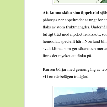
Att kunna sköta sina äppelträd
själ
påbörjas när äppelträdet är ungt för at
fläks av stora fruktmängder. Underhålls
luftigt träd med mycket fruktskott, som
hemodlat, speciellt här i Norrland bl
svalt klimat som ger sötare och mer ar
finns det mycket att tänka på.
Kursen börjar med genomgång av teori
vi i en närbelägen trädgård.