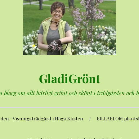
GladiGrönt
n blogg om allt härligt grönt och skönt i trädgården och
rden -Visningsträdgård i Höga Kusten
BILLABLOM plants