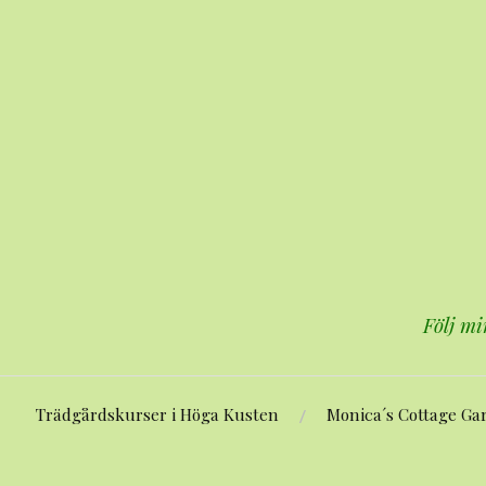
Hoppa
till
innehåll
Följ mi
Trädgårdskurser i Höga Kusten
Monica´s Cottage Ga