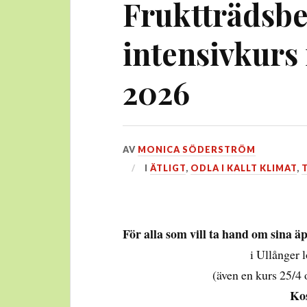
Fruktträdsbe
intensivkurs 
2026
DEN
AV
MONICA SÖDERSTRÖM
12
I
ÄTLIGT
,
ODLA I KALLT KLIMAT
,
APRIL,
2026
För alla som vill ta hand om sina ä
i Ullånger 
(även en kurs 25/4
Kos