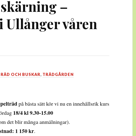
skärning –
i Ullånger våren
TRÄD OCH BUSKAR
,
TRÄDGÅRDEN
ppelträd
på bästa sätt kör vi nu en innehållsrik kurs
18/4 kl 9.30-15.00
lördag
 om det blir många anmälningar).
tnad: 1 150 kr
.