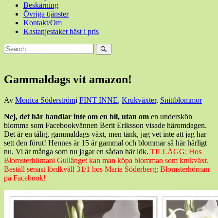
Beskärning
Övriga tjänster
Kontakt/Om
Kastanjestaket bäst i pris
Sök
efter:
Sök
Gammaldags vit amazon!
Den
Av
Monica Söderström
i
FINT INNE
,
Krukväxter
,
Snittblommor
29
Nej, det här handlar inte om en bil, utan om
en underskön
januari,
blomma som Facebookvännen Berit Eriksson visade häromdagen.
2015
31
Det är en tålig, gammaldags växt, men tänk, jag vet inte att jag har
januari,
sett den förut! Hennes är 15 år gammal och blommar så här härligt
2015
nu. Vi är många som nu jagar en sådan här lök.
TILLÄGG: Hos
Blomsterhörnani Gullänget kan man köpa blomman som krukväxt.
Beställ senast lördkväll 31/1 hos Maria Söderberg; Blomsterhörnan
på Facebook!