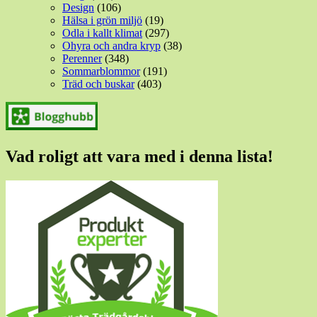
Design
(106)
Hälsa i grön miljö
(19)
Odla i kallt klimat
(297)
Ohyra och andra kryp
(38)
Perenner
(348)
Sommarblommor
(191)
Träd och buskar
(403)
Vad roligt att vara med i denna lista!