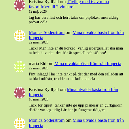
Kristina Rydfjäll
om
Tävling med 6 av mina
favoritfröer till 2 vinnare!
12 maj, 2026
Jag har bara läst och hört talas om piplöken men aldrig
prövat odla.
Monica Söderström
om
Mina utvalda bästa frön från
Impecta
22 mars, 2026
Tack! Men inte är du korkad, vanlig isbergssallat ska man
ta hela huvudet. den här är speciell och såå bra!…
maria Eld
om
Mina utvalda bästa frön från Impecta
22 mars, 2026
Fint inlägg! Har inte tänkt på det där med den salladen att
ta blad utifrån, trodde man skulle ta hela…
Kristina Rydfjäll
om
Mina utvalda bästa frön från
Impecta
16 mars, 2026
Tack för tipset. tänker inte ge upp planerar en gurkgardin
därför var jag tidig i år har ju fungerat tidigare…
Monica Söderström
om
Mina utvalda bästa frön från
Impecta