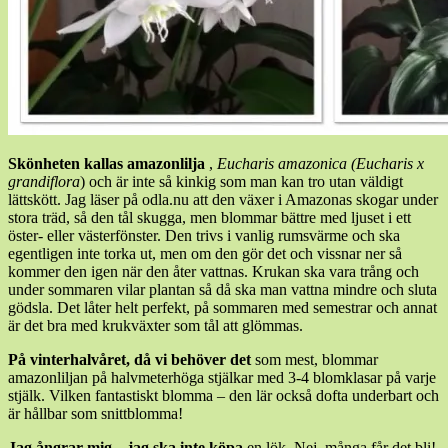
Skönheten kallas amazonlilja
,
Eucharis amazonica (Eucharis x
grandiflora
) och är inte så kinkig som man kan tro utan väldigt
lättskött. Jag läser på odla.nu att den växer i Amazonas skogar under
stora träd, så den tål skugga, men blommar bättre med ljuset i ett
öster- eller västerfönster. Den trivs i vanlig rumsvärme och ska
egentligen inte torka ut, men om den gör det och vissnar ner så
kommer den igen när den åter vattnas. Krukan ska vara trång och
under sommaren vilar plantan så då ska man vattna mindre och sluta
gödsla. Det låter helt perfekt, på sommaren med semestrar och annat
är det bra med krukväxter som tål att glömmas.
På vinterhalvåret, då vi behöver det
som mest, blommar
amazonliljan på halvmeterhöga stjälkar med 3-4 blomklasar på varje
stjälk. Vilken fantastiskt blomma – den lär också dofta underbart och
är hållbar som snittblomma!
Jag ångrar mig – jag ska inte köpa
en lök. Nej, många får det bli!