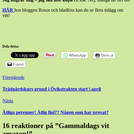
HÄR
hos bloggen Rosor och bladlöss kan du se flera inlägg om
vitt!
Dela detta:
WhatsApp
Skriv ut
E-post
Inläggsnavigering
Föregående
Trädgårdskurs grund i Övikstrakten start i april
Nästa
Ätliga perenner! Ätlig fiol?? Någon som har provat?
16 reaktioner på ”
Gammaldags vit
amazon!
”