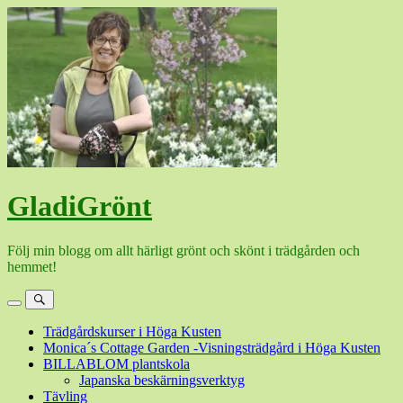
Hoppa
till
innehåll
GladiGrönt
Följ min blogg om allt härligt grönt och skönt i trädgården och
hemmet!
Meny
Sök
Trädgårdskurser i Höga Kusten
Monica´s Cottage Garden -Visningsträdgård i Höga Kusten
BILLABLOM plantskola
Japanska beskärningsverktyg
Tävling