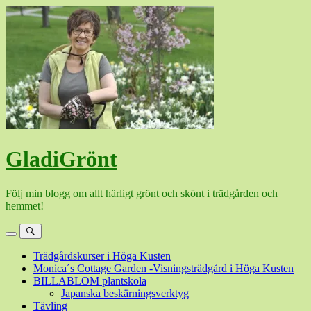
Hoppa
till
innehåll
GladiGrönt
Följ min blogg om allt härligt grönt och skönt i trädgården och
hemmet!
Meny
Sök
Trädgårdskurser i Höga Kusten
Monica´s Cottage Garden -Visningsträdgård i Höga Kusten
BILLABLOM plantskola
Japanska beskärningsverktyg
Tävling