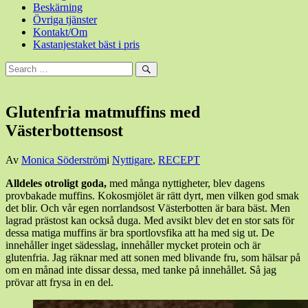
Beskärning
Övriga tjänster
Kontakt/Om
Kastanjestaket bäst i pris
Sök
efter:
Sök
Glutenfria matmuffins med
Västerbottensost
Den
Av
Monica Söderström
i
Nyttigare
,
RECEPT
3
Alldeles otroligt goda,
med många nyttigheter, blev dagens
mars,
provbakade muffins. Kokosmjölet är rätt dyrt, men vilken god smak
2017
3
det blir. Och vår egen norrlandsost Västerbotten är bara bäst. Men
mars,
lagrad prästost kan också duga. Med avsikt blev det en stor sats för
2017
dessa matiga muffins är bra sportlovsfika att ha med sig ut. De
innehåller inget sädesslag, innehåller mycket protein och är
glutenfria. Jag räknar med att sonen med blivande fru, som hälsar på
om en månad inte dissar dessa, med tanke på innehållet. Så jag
prövar att frysa in en del.