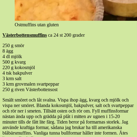
Ostmuffins utan gluten
Västerbottensmuffins
ca 24 st 200 grader
250 g smör
8 ägg
4 dl mjölk
500 g kvarg
220 g kokosmjöl
4 tsk bakpulver
3 krm salt
3 krm grovmalen svartpeppar
250 g riven Västerbottensost
Smält smöret och låt svalna. Vispa ihop ägg, kvarg och mjölk och
vispa ner smöret. Blanda kokosmjöl, bakpulver, salt och svartpeppar
och rör ner i smeten. Tillsätt osten och rör om. Fyll muffinsformar
nästan ända upp och grädda på plåt i mitten av ugnen i 15-20
minuter tills de fått lite färg. Tiden beror på formarnas storlek. Jag
använde kraftiga formar, sådana jag brukar ha till amerikanska
blåbärsmuffins. Vanliga tunna bullformar håller inte formen. Ätes