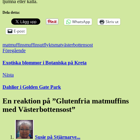
ljumna eller kalla.
Dela detta:
WhatsApp
Skriv ut
E-post
matmuffins
muffins
utflyktsmat
västerbottensost
Inläggsnavigering
Föregående
Exotiska blommor i Botaniska på Kreta
Nästa
Dahlior i Golden Gate Park
En reaktion på ”
Glutenfria matmuffins
med Västerbottensost
”
Susie på Stjärnarve...