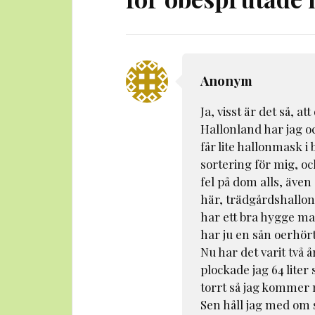
Anonym
Ja, visst är det så, a
Hallonland har jag o
får lite hallonmask 
sortering för mig, oc
fel på dom alls, även
här, trädgårdshallon
har ett bra hygge ma
har ju en sån oerhör
Nu har det varit två 
plockade jag 64 liter 
torrt så jag kommer n
Sen håll jag med om 