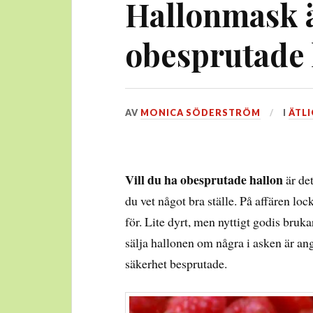
Hallonmask ä
obesprutade 
DEN
AV
MONICA SÖDERSTRÖM
I
ÄTLI
8
AUGUSTI,
2014
Vill du ha obesprutade hallon
är det
du vet något bra ställe. På affären loc
för. Lite dyrt, men nyttigt godis bruka
sälja hallonen om några i asken är a
säkerhet besprutade.