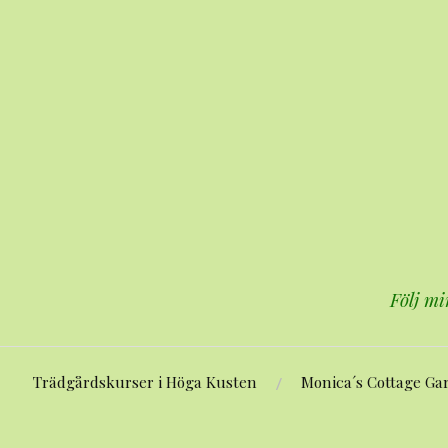
Hoppa
till
innehåll
Följ mi
Trädgårdskurser i Höga Kusten
Monica´s Cottage Ga