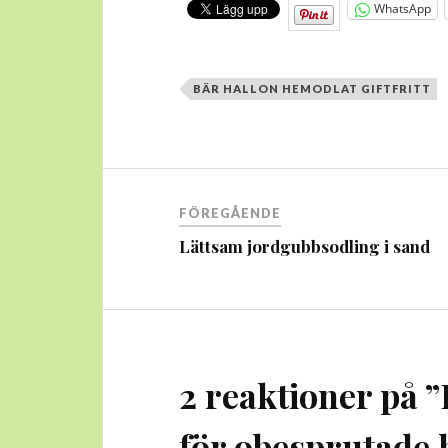
WhatsApp
BÄR HALLON HEMODLAT GIFTFRITT
Inläggsnavigering
FÖREGÅENDE
Lättsam jordgubbsodling i sand
2 reaktioner på ”
för obesprutade 