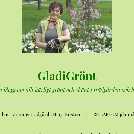
GladiGrönt
n blogg om allt härligt grönt och skönt i trädgården och
rden -Visningsträdgård i Höga Kusten
BILLABLOM plants