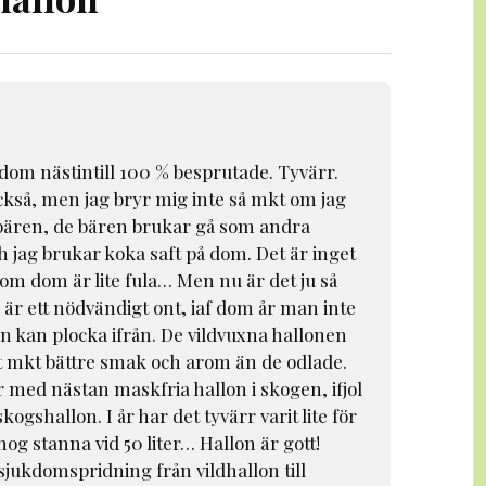
tt dom nästintill 100 % besprutade. Tyvärr.
ckså, men jag bryr mig inte så mkt om jag
i bären, de bären brukar gå som andra
h jag brukar koka saft på dom. Det är inget
 om dom är lite fula… Men nu är det ju så
 är ett nödvändigt ont, iaf dom år man inte
n kan plocka ifrån. De vildvuxna hallonen
t mkt bättre smak och arom än de odlade.
år med nästan maskfria hallon i skogen, ifjol
skogshallon. I år har det tyvärr varit lite för
og stanna vid 50 liter… Hallon är gott!
sjukdomspridning från vildhallon till