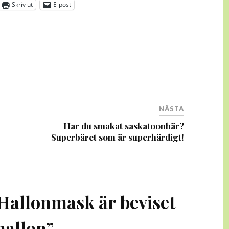
Skriv ut
E-post
NÄSTA
Har du smakat saskatoonbär?
Superbäret som är superhärdigt!
Hallonmask är beviset
hallon
”