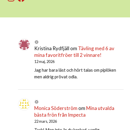
Kristina Rydfjäll
om
Tävling med 6 av
mina favoritfröer till 2 vinnare!
12 maj, 2026
Jag har bara läst och hört talas om piplöken
men aldrig prövat odla.
Monica Söderström
om
Mina utvalda
bästa frön från Impecta
22 mars, 2026
Tack! Men inte är du korkad, vanlig