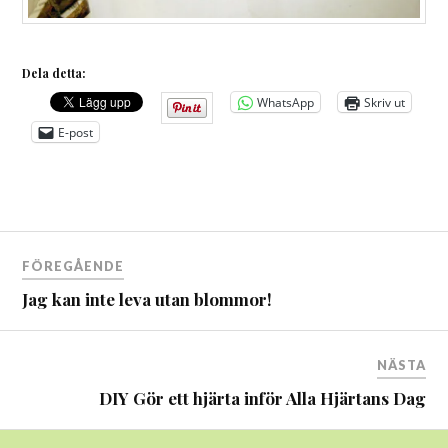
Dela detta:
WhatsApp
Skriv ut
E-post
Inläggsnavigering
FÖREGÅENDE
Jag kan inte leva utan blommor!
NÄSTA
DIY Gör ett hjärta inför Alla Hjärtans Dag