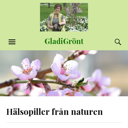
Hoppa
till
innehåll
GladiGrönt
S
MENY
Hälsopiller från naturen