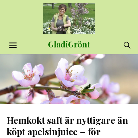
Hoppa
till
innehåll
GladiGrönt
S
MENY
Hemkokt saft är nyttigare än
köpt apelsinjuice – för