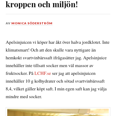
kroppen och miljön!
DEN
AV
MONICA SÖDERSTRÖM
8
SEPTEMBER,
2012
Apelsinjuicen vi köper har åkt över halva jordklotet. Inte
klimatsmart! Och att den skulle vara nyttigare än
hemkokt svartvinbärssaft ifrågasätter jag. Apelsinjuice
innehåller inte tillsatt socker men väl massor av
fruktsocker. På
LCHF.se
ser jag att apelsinjuicen
innehåller 10 g kolhydrater och sötad svartvinbärssaft
8,4, vilket gäller köpt saft. I min egen saft kan jag välja
mindre med socker.