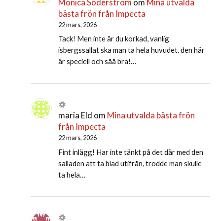
Monica Söderström
om
Mina utvalda
bästa frön från Impecta
22 mars, 2026
Tack! Men inte är du korkad, vanlig
isbergssallat ska man ta hela huvudet. den här
är speciell och såå bra!…
maria Eld
om
Mina utvalda bästa frön
från Impecta
22 mars, 2026
Fint inlägg! Har inte tänkt på det där med den
salladen att ta blad utifrån, trodde man skulle
ta hela…