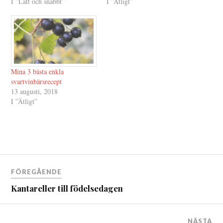
I ”Lätt och snabbt”
I ”Ätligt”
Mina 3 bästa enkla
svartvinbärsrecept
13 augusti, 2018
I ”Ätligt”
Inläggsnavigering
FÖREGÅENDE
Kantareller till födelsedagen
NÄSTA