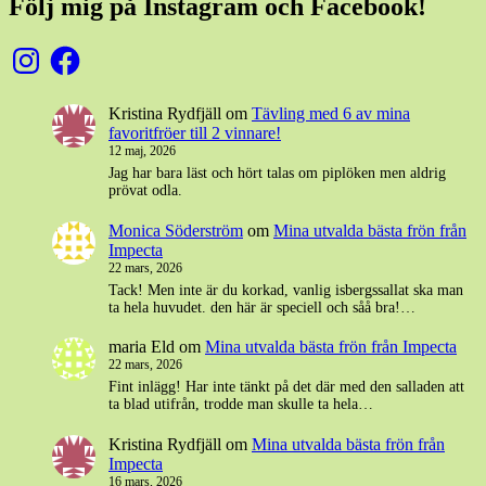
Följ mig på Instagram och Facebook!
Instagram
Facebook
Kristina Rydfjäll
om
Tävling med 6 av mina
favoritfröer till 2 vinnare!
12 maj, 2026
Jag har bara läst och hört talas om piplöken men aldrig
prövat odla.
Monica Söderström
om
Mina utvalda bästa frön från
Impecta
22 mars, 2026
Tack! Men inte är du korkad, vanlig isbergssallat ska man
ta hela huvudet. den här är speciell och såå bra!…
maria Eld
om
Mina utvalda bästa frön från Impecta
22 mars, 2026
Fint inlägg! Har inte tänkt på det där med den salladen att
ta blad utifrån, trodde man skulle ta hela…
Kristina Rydfjäll
om
Mina utvalda bästa frön från
Impecta
16 mars, 2026