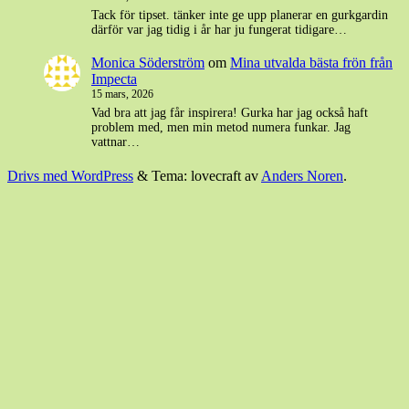
Tack för tipset. tänker inte ge upp planerar en gurkgardin
därför var jag tidig i år har ju fungerat tidigare…
Monica Söderström
om
Mina utvalda bästa frön från
Impecta
15 mars, 2026
Vad bra att jag får inspirera! Gurka har jag också haft
problem med, men min metod numera funkar. Jag
vattnar…
Drivs med WordPress
&
Tema: lovecraft av
Anders Noren
.