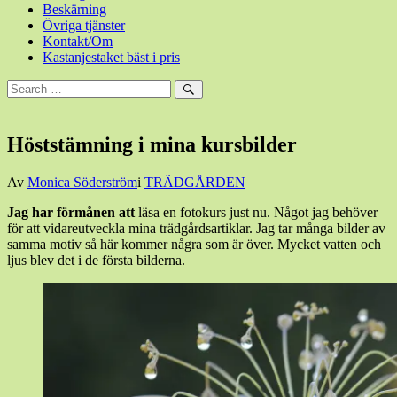
Beskärning
Övriga tjänster
Kontakt/Om
Kastanjestaket bäst i pris
Sök
efter:
Sök
Höststämning i mina kursbilder
Den
Av
Monica Söderström
i
TRÄDGÅRDEN
3
Jag har förmånen att
läsa en fotokurs just nu. Något jag behöver
november,
för att vidareutveckla mina trädgårdsartiklar. Jag tar många bilder av
2016
3
samma motiv så här kommer några som är över. Mycket vatten och
november,
ljus blev det i de första bilderna.
2016