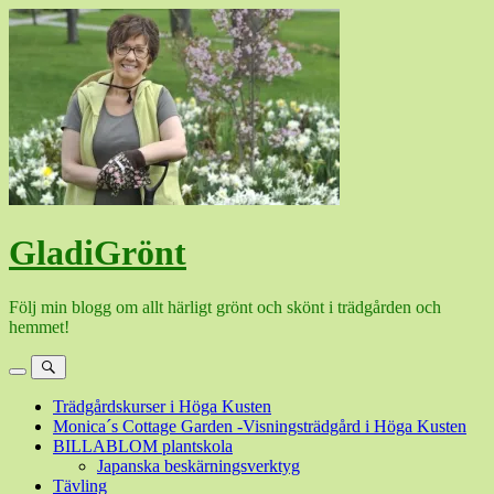
Hoppa
till
innehåll
GladiGrönt
Följ min blogg om allt härligt grönt och skönt i trädgården och
hemmet!
Meny
Sök
Trädgårdskurser i Höga Kusten
Monica´s Cottage Garden -Visningsträdgård i Höga Kusten
BILLABLOM plantskola
Japanska beskärningsverktyg
Tävling