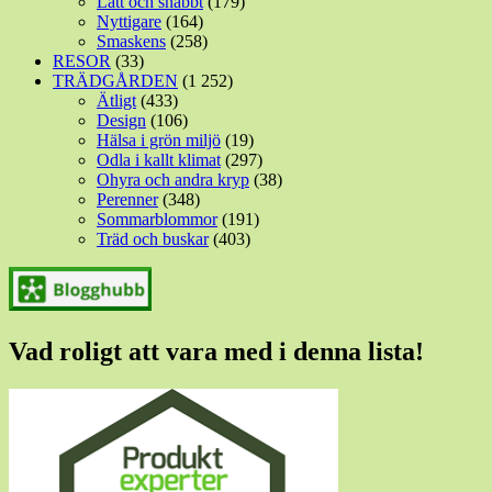
Lätt och snabbt
(179)
Nyttigare
(164)
Smaskens
(258)
RESOR
(33)
TRÄDGÅRDEN
(1 252)
Ätligt
(433)
Design
(106)
Hälsa i grön miljö
(19)
Odla i kallt klimat
(297)
Ohyra och andra kryp
(38)
Perenner
(348)
Sommarblommor
(191)
Träd och buskar
(403)
Vad roligt att vara med i denna lista!