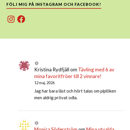
FÖLJ MIG PÅ INSTAGRAM OCH FACEBOOK!
Instagram
Facebook
Kristina Rydfjäll
om
Tävling med 6 av
mina favoritfröer till 2 vinnare!
12 maj, 2026
Jag har bara läst och hört talas om piplöken
men aldrig prövat odla.
Monica Söderström
om
Mina utvalda