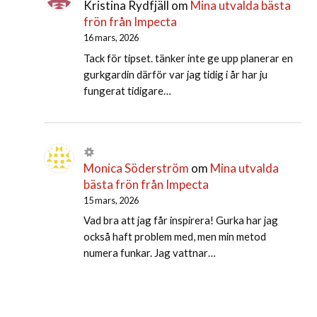
Kristina Rydfjäll
om
Mina utvalda bästa
frön från Impecta
16 mars, 2026
Tack för tipset. tänker inte ge upp planerar en
gurkgardin därför var jag tidig i år har ju
fungerat tidigare…
Monica Söderström
om
Mina utvalda
bästa frön från Impecta
15 mars, 2026
Vad bra att jag får inspirera! Gurka har jag
också haft problem med, men min metod
numera funkar. Jag vattnar…