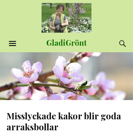
Hoppa
till
innehåll
GladiGrönt
S
MENY
Misslyckade kakor blir goda
arraksbollar