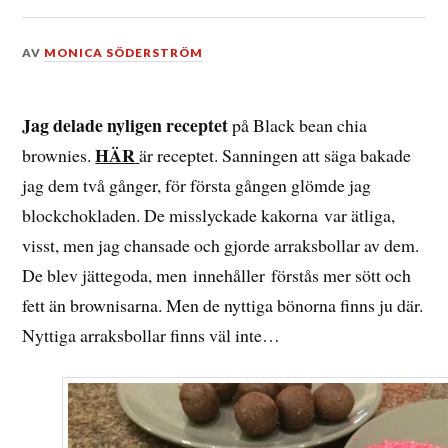
DEN
AV
MONICA SÖDERSTRÖM
5
NOVEMBER,
2016
Jag delade nyligen receptet
på Black bean chia
HÄR
brownies.
är receptet. Sanningen att säga bakade
jag dem två gånger, för första gången glömde jag
blockchokladen. De misslyckade kakorna var ätliga,
visst, men jag chansade och gjorde arraksbollar av dem.
De blev jättegoda, men innehåller förstås mer sött och
fett än brownisarna. Men de nyttiga bönorna finns ju där.
Nyttiga arraksbollar finns väl inte…