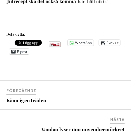
Julrecept ska det också komma
här- håll utkik!
Dela detta:
WhatsApp
Skriv ut
E-post
Inläggsnavigering
FÖREGÅENDE
Känn igen träden
NÄSTA
Vandan lyser upp novembermörkret