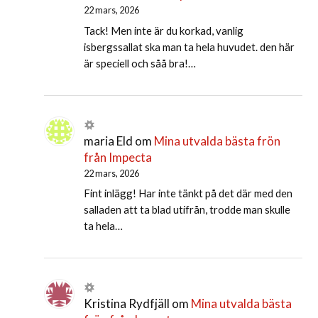
22 mars, 2026
Tack! Men inte är du korkad, vanlig
isbergssallat ska man ta hela huvudet. den här
är speciell och såå bra!…
maria Eld
om
Mina utvalda bästa frön
från Impecta
22 mars, 2026
Fint inlägg! Har inte tänkt på det där med den
salladen att ta blad utifrån, trodde man skulle
ta hela…
Kristina Rydfjäll
om
Mina utvalda bästa