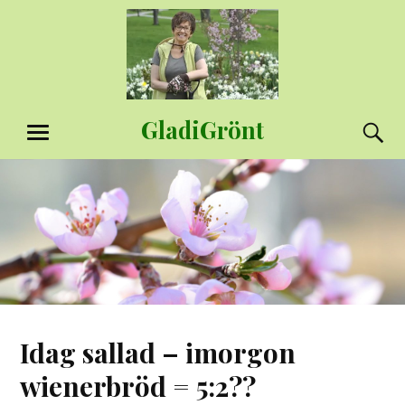
Hoppa
till
innehåll
GladiGrönt
S
MENY
Idag sallad – imorgon
wienerbröd = 5:2??