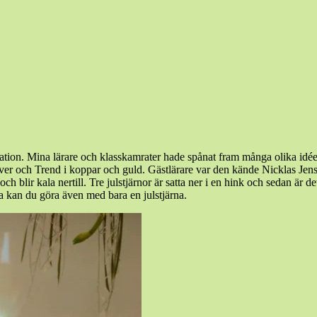
ation. Mina lärare och klasskamrater hade spånat fram många olika idé
h silver och Trend i koppar och guld. Gästlärare var den kände Nicklas Jen
ch blir kala nertill. Tre julstjärnor är satta ner i en hink och sedan är 
 kan du göra även med bara en julstjärna.