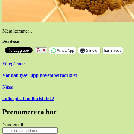
Mera kommer…
Dela detta:
WhatsApp
Skriv ut
E-post
Inläggsnavigering
Föregående
Vandan lyser upp novembermörkret
Nästa
Julinspiration florist del 2
Prenumerera här
Your email: