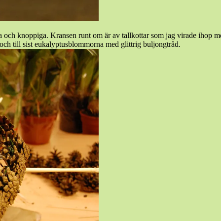
 och knoppiga. Kransen runt om är av tallkottar som jag virade ihop med
 och till sist eukalyptusblommorna med glittrig buljongtråd.