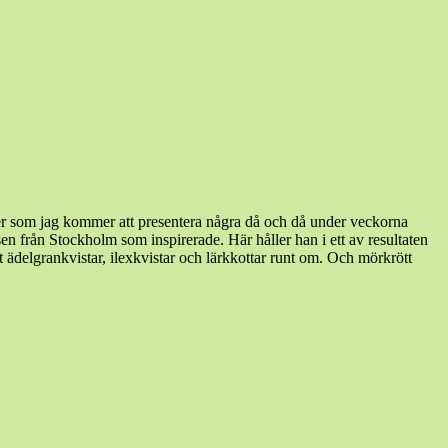
er som jag kommer att presentera några då och då under veckorna
sen från Stockholm som inspirerade. Här håller han i ett av resultaten
det ädelgrankvistar, ilexkvistar och lärkkottar runt om. Och mörkrött