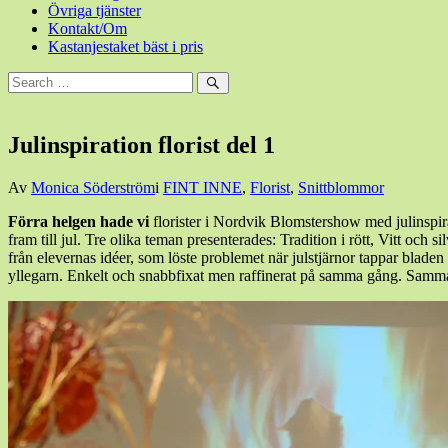
Övriga tjänster
Kontakt/Om
Kastanjestaket bäst i pris
Sök
efter:
Sök
Julinspiration florist del 1
Den
Av
Monica Söderström
i
FINT INNE
,
Florist
,
Snittblommor
24
Förra helgen hade vi
florister i Nordvik Blomstershow med julinspir
november,
fram till jul. Tre olika teman presenterades: Tradition i rött, Vitt oc
2013
24
från elevernas idéer, som löste problemet när julstjärnor tappar bladen o
november,
yllegarn. Enkelt och snabbfixat men raffinerat på samma gång. Samma
2013