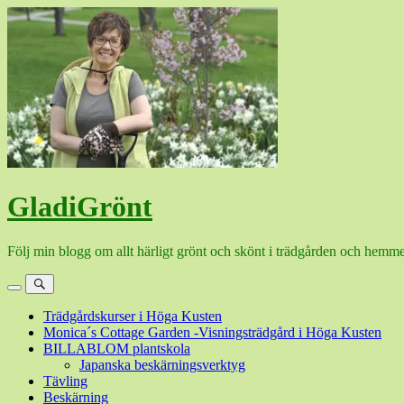
Hoppa
till
innehåll
GladiGrönt
Följ min blogg om allt härligt grönt och skönt i trädgården och hemme
Meny
Sök
Trädgårdskurser i Höga Kusten
Monica´s Cottage Garden -Visningsträdgård i Höga Kusten
BILLABLOM plantskola
Japanska beskärningsverktyg
Tävling
Beskärning