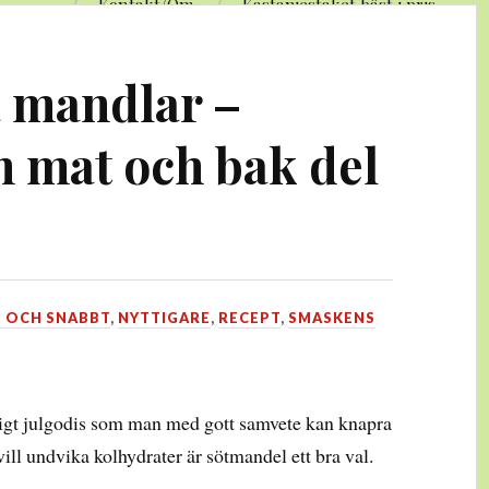
Kontakt/Om
Kastanjestaket bäst i pris
a mandlar –
n mat och bak del
T OCH SNABBT
,
NYTTIGARE
,
RECEPT
,
SMASKENS
tigt julgodis som man med gott samvete kan knapra
ill undvika kolhydrater är sötmandel ett bra val.