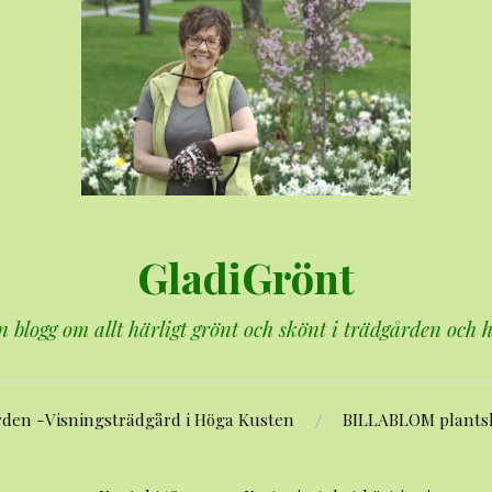
GladiGrönt
n blogg om allt härligt grönt och skönt i trädgården och
rden -Visningsträdgård i Höga Kusten
BILLABLOM plants