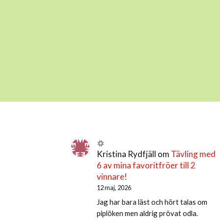
Kristina Rydfjäll
om
Tävling med
6 av mina favoritfröer till 2
vinnare!
12 maj, 2026
Jag har bara läst och hört talas om
piplöken men aldrig prövat odla.