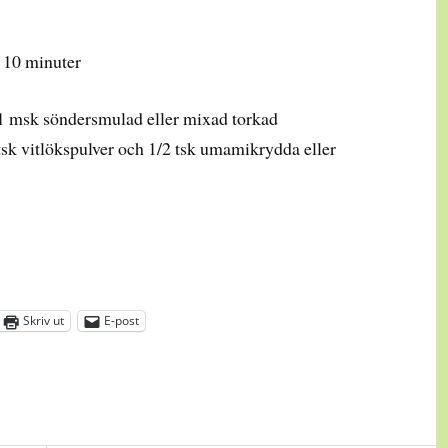
a 10 minuter
1 msk söndersmulad eller mixad torkad
2 tsk vitlökspulver och 1/2 tsk umamikrydda eller
Skriv ut
E-post