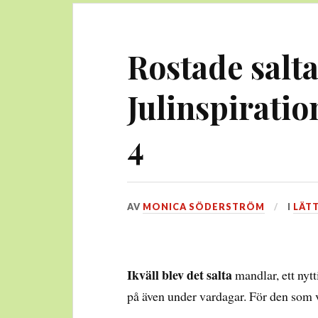
Rostade salt
Julinspiratio
4
DEN
AV
MONICA SÖDERSTRÖM
I
LÄT
9
DECEMBER,
2013
Ikväll blev det salta
mandlar, ett nyt
på även under vardagar. För den som v