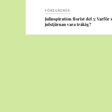
Inläggsnavigering
FÖREGÅENDE
Julinspiration florist del 5: Varför 
julstjärnan vara tråkig?