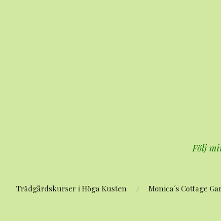
Hoppa
till
innehåll
Följ mi
Trädgårdskurser i Höga Kusten
Monica´s Cottage Ga