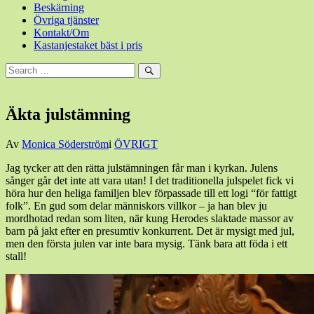
Beskärning
Övriga tjänster
Kontakt/Om
Kastanjestaket bäst i pris
Sök
efter:
Sök
Äkta julstämning
Den
Av
Monica Söderström
i
ÖVRIGT
24
Jag tycker att den rätta julstämningen får man i kyrkan. Julens
december,
sånger går det inte att vara utan! I det traditionella julspelet fick vi
2012
24
höra hur den heliga familjen blev förpassade till ett logi “för fattigt
december,
folk”. En gud som delar människors villkor – ja han blev ju
2012
mordhotad redan som liten, när kung Herodes slaktade massor av
barn på jakt efter en presumtiv konkurrent. Det är mysigt med jul,
men den första julen var inte bara mysig. Tänk bara att föda i ett
stall!