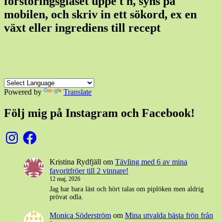
förstoringsglaset uppe t h, syns på
mobilen, och skriv in ett sökord, ex en
växt eller ingrediens till recept
Powered by
Translate
Följ mig på Instagram och Facebook!
Instagram
Facebook
Kristina Rydfjäll
om
Tävling med 6 av mina
favoritfröer till 2 vinnare!
12 maj, 2026
Jag har bara läst och hört talas om piplöken men aldrig
prövat odla.
Monica Söderström
om
Mina utvalda bästa frön från