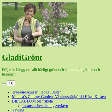
Hoppa
till
innehåll
GladiGrönt
Följ min blogg om allt härligt grönt och skönt i trädgården och
hemmet!
Meny
Sök
Trädgårdskurser i Höga Kusten
Monica´s Cottage Garden -Visningsträdgård i Höga Kusten
BILLABLOM plantskola
Japanska beskärningsverktyg
Tävling