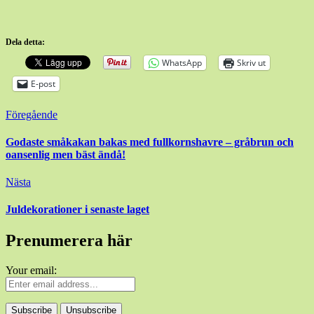
Dela detta:
WhatsApp
Skriv ut
E-post
Inläggsnavigering
Föregående
Godaste småkakan bakas med fullkornshavre – gråbrun och
oansenlig men bäst ändå!
Nästa
Juldekorationer i senaste laget
Prenumerera här
Your email: