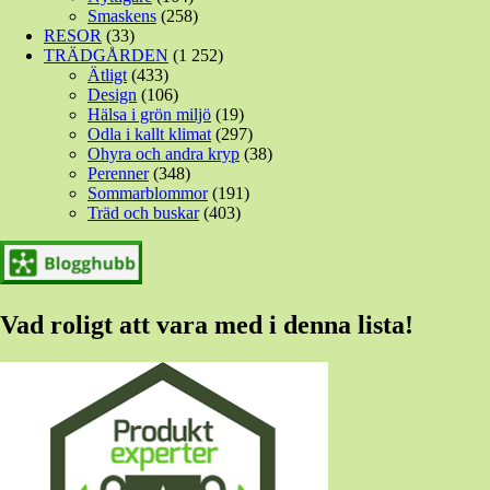
Smaskens
(258)
RESOR
(33)
TRÄDGÅRDEN
(1 252)
Ätligt
(433)
Design
(106)
Hälsa i grön miljö
(19)
Odla i kallt klimat
(297)
Ohyra och andra kryp
(38)
Perenner
(348)
Sommarblommor
(191)
Träd och buskar
(403)
Vad roligt att vara med i denna lista!