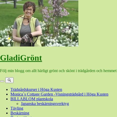
Hoppa
till
innehåll
GladiGrönt
Följ min blogg om allt härligt grönt och skönt i trädgården och hemmet
Meny
Sök
Trädgårdskurser i Höga Kusten
Monica´s Cottage Garden -Visningsträdgård i Höga Kusten
BILLABLOM plantskola
Japanska beskärningsverktyg
Tävling
Beskärning