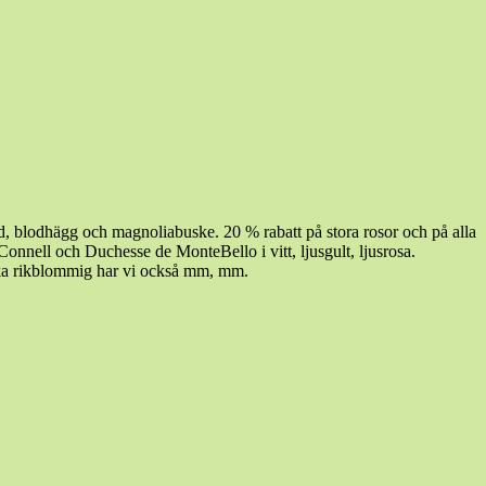
träd, blodhägg och magnoliabuske. 20 % rabatt på stora rosor och på alla
 Connell och Duchesse de MonteBello i vitt, ljusgult, ljusrosa.
ika rikblommig har vi också mm, mm.