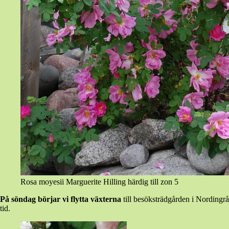
Rosa moyesii Marguerite Hilling härdig till zon 5
På söndag börjar vi flytta växterna
till besöksträdgården i Nordingrå,
tid.