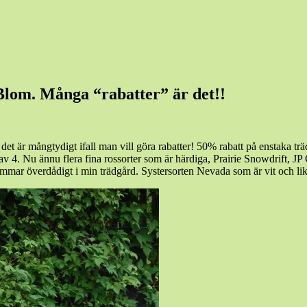
aBlom. Många “rabatter” är det!!
a det är mångtydigt ifall man vill göra rabatter! 50% rabatt på enstaka 
t av 4. Nu ännu flera fina rossorter som är härdiga, Prairie Snowdrift, JP
mmar överdådigt i min trädgård. Systersorten Nevada som är vit och l