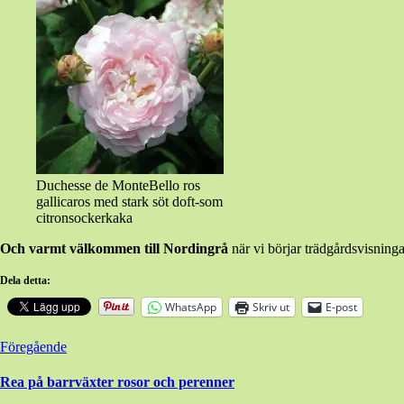
Duchesse de MonteBello ros
gallicaros med stark söt doft-som
citronsockerkaka
Och varmt välkommen till Nordingrå
när vi börjar trädgårdsvisning
Dela detta:
WhatsApp
Skriv ut
E-post
Inläggsnavigering
Föregående
Rea på barrväxter rosor och perenner