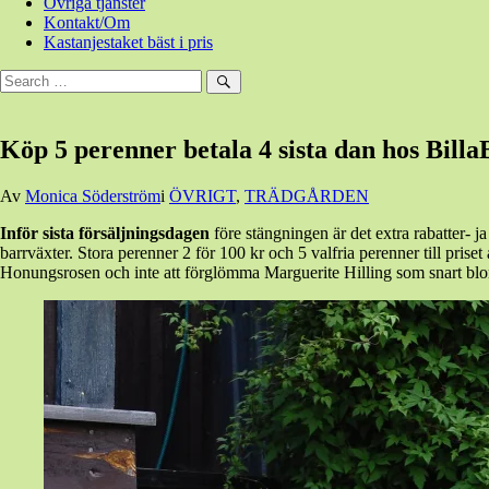
Övriga tjänster
Kontakt/Om
Kastanjestaket bäst i pris
Sök
efter:
Sök
Köp 5 perenner betala 4 sista dan hos Bill
Den
Av
Monica Söderström
i
ÖVRIGT
,
TRÄDGÅRDEN
27
Inför sista försäljningsdagen
före stängningen är det extra rabatter- j
juni,
barrväxter. Stora perenner 2 för 100 kr och 5 valfria perenner till prise
2014
27
Honungsrosen och inte att förglömma Marguerite Hilling som snart blo
juni,
2014