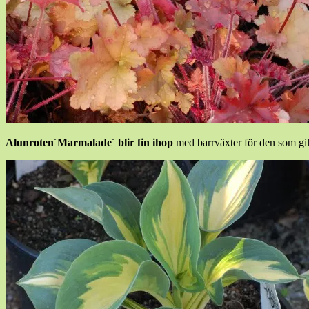
Alunroten´Marmalade´ blir fin ihop
med barrväxter för den som gill