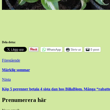
Dela detta:
WhatsApp
Skriv ut
E-post
Inläggsnavigering
Föregående
Märklig sommar
Nästa
Köp 5 perenner betala 4 sista dan hos BillaBlom. Många “rabatte
Prenumerera här