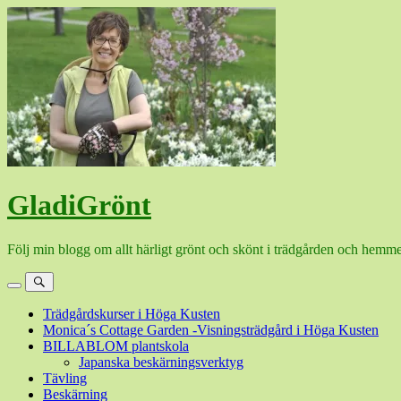
Hoppa
till
innehåll
GladiGrönt
Följ min blogg om allt härligt grönt och skönt i trädgården och hemme
Meny
Sök
Trädgårdskurser i Höga Kusten
Monica´s Cottage Garden -Visningsträdgård i Höga Kusten
BILLABLOM plantskola
Japanska beskärningsverktyg
Tävling
Beskärning