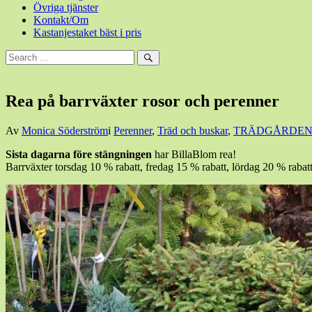
Övriga tjänster
Kontakt/Om
Kastanjestaket bäst i pris
Sök
efter:
Sök
Rea på barrväxter rosor och perenner
Den
Av
Monica Söderström
i
Perenner
,
Träd och buskar
,
TRÄDGÅRDE
25
Sista dagarna före stängningen
har BillaBlom rea!
juni,
Barrväxter torsdag 10 % rabatt, fredag 15 % rabatt, lördag 20 % rabatt
2014