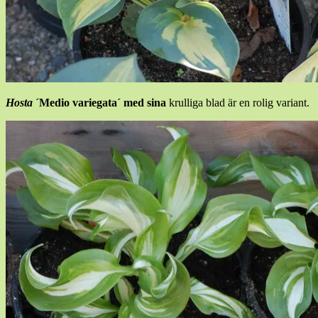
Hosta
´Medio variegata´ med sina
krulliga blad är en rolig variant.