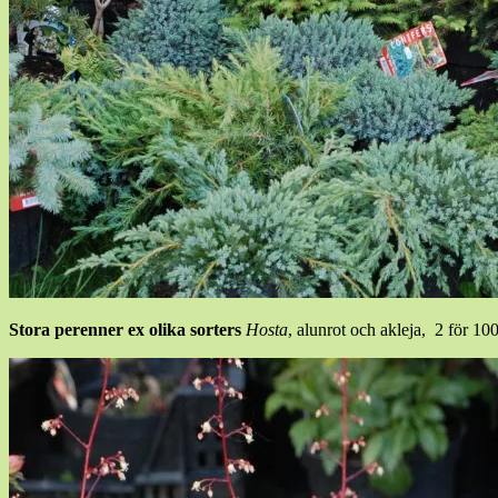
Stora perenner ex olika sorters
Hosta
, alunrot och akleja, 2 för 10