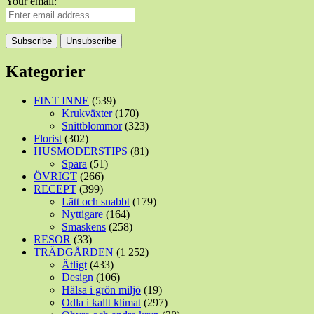
Your email:
Kategorier
FINT INNE
(539)
Krukväxter
(170)
Snittblommor
(323)
Florist
(302)
HUSMODERSTIPS
(81)
Spara
(51)
ÖVRIGT
(266)
RECEPT
(399)
Lätt och snabbt
(179)
Nyttigare
(164)
Smaskens
(258)
RESOR
(33)
TRÄDGÅRDEN
(1 252)
Ätligt
(433)
Design
(106)
Hälsa i grön miljö
(19)
Odla i kallt klimat
(297)