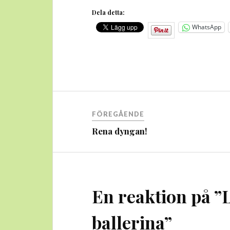
Dela detta:
WhatsApp
Inläggsnavigering
FÖREGÅENDE
Rena dyngan!
En reaktion på ”
ballerina
”