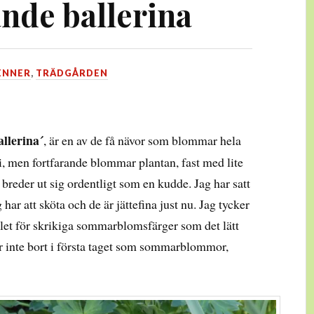
de ballerina
ENNER
,
TRÄDGÅRDEN
llerina´
, är en av de få nävor som blommar hela
, men fortfarande blommar plantan, fast med lite
breder ut sig ordentligt som en kudde. Jag har satt
har att sköta och de är jättefina just nu. Jag tycker
ället för skrikiga sommarblomsfärger som det lätt
ar inte bort i första taget som sommarblommor,