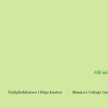
Hoppa
till
innehåll
Följ mi
Trädgårdskurser i Höga Kusten
Monica´s Cottage Ga