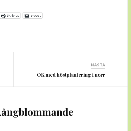
Skriv ut
E-post
NÄSTA
OK med höstplantering i norr
Långblommande