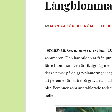
Långblomman
DEN
AV
MONICA SÖDERSTRÖM
I
PER
25
AUGUSTI,
2013
Jordnävan,
´Ba
Geranium cinereum,
sommaren. Den här bilden är från juni
färre blommor. Den är riktigt låg men 
dessa nävor på de gravplanteringar jag 
att perenner är bättre på gravarna ist
blir. Perenner som är etablerade tork
heller.