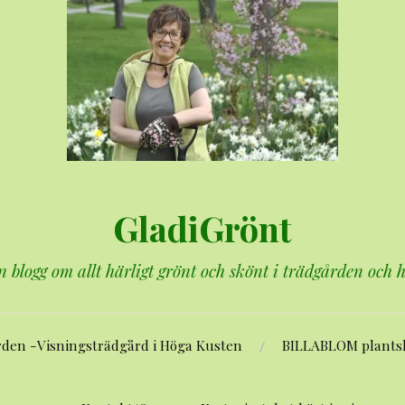
GladiGrönt
n blogg om allt härligt grönt och skönt i trädgården och
rden -Visningsträdgård i Höga Kusten
BILLABLOM plants