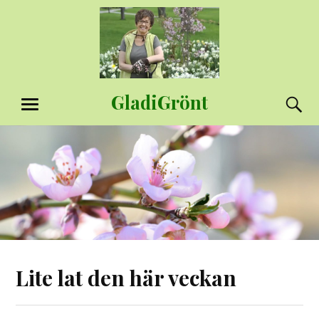
Hoppa
till
innehåll
GladiGrönt
S
MENY
Lite lat den här veckan