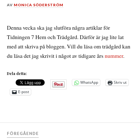
DEN
AV
MONICA SÖDERSTRÖM
25
APRIL,
2012
Denna vecka ska jag slutföra några artiklar för
Tidningen 7 Hem och Trädgård. Därför är jag lite lat
med att skriva på bloggen. Vill du läsa om trädgård kan
du läsa det jag skrivit i något av tidigare års
nummer
.
Dela detta:
WhatsApp
Skriv ut
E-post
Inläggsnavigering
FÖREGÅENDE