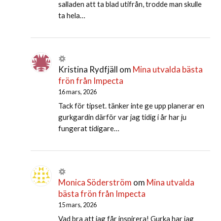
salladen att ta blad utifrån, trodde man skulle
ta hela…
Kristina Rydfjäll
om
Mina utvalda bästa
frön från Impecta
16 mars, 2026
Tack för tipset. tänker inte ge upp planerar en
gurkgardin därför var jag tidig i år har ju
fungerat tidigare…
Monica Söderström
om
Mina utvalda
bästa frön från Impecta
15 mars, 2026
Vad bra att jag får inspirera! Gurka har jag