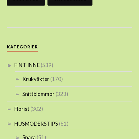
KATEGORIER
FINT INNE
(539)
Krukväxter
(170)
Snittblommor
(323)
Florist
(302)
HUSMODERSTIPS
(81)
Spara
(51)