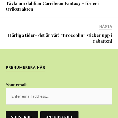
Tävla om dahlian Carribean Fantasy – för er i
Övikstrakten
NÄSTA
Härliga tider- det är vår! “Broccolin” sticker upp i
rabatten!
PRENUMERERA HÄR
Your email: