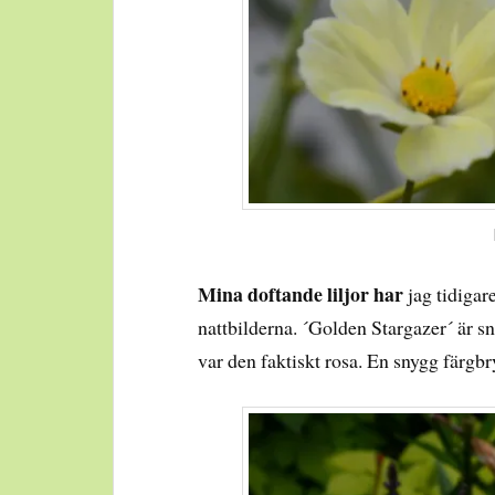
Mina doftande liljor har
jag tidigar
nattbilderna. ´Golden Stargazer´ är 
var den faktiskt rosa. En snygg färgb