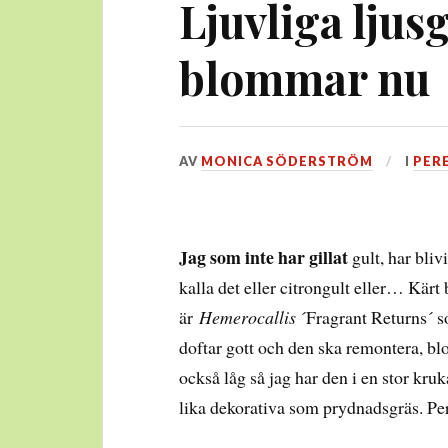
Ljuvliga ljus
blommar nu
DEN
AV
MONICA SÖDERSTRÖM
I
PER
13
AUGUSTI,
2016
Jag som inte har gillat
gult, har bliv
kalla det eller citrongult eller… Kär
är
Hemerocallis
´Fragrant Returns´ s
doftar gott och den ska remontera, bl
också låg så jag har den i en stor k
lika dekorativa som prydnadsgräs. Per