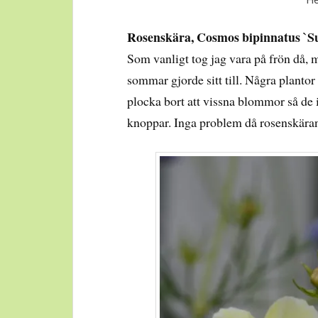
Rosenskära, Cosmos bipinnatus `Su
Som vanligt tog jag vara på frön då, me
sommar gjorde sitt till. Några plantor
plocka bort att vissna blommor så de i
knoppar. Inga problem då rosenskäran 