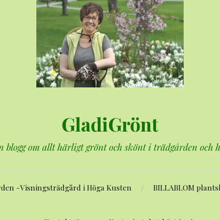
GladiGrönt
n blogg om allt härligt grönt och skönt i trädgården och
rden -Visningsträdgård i Höga Kusten
BILLABLOM plants