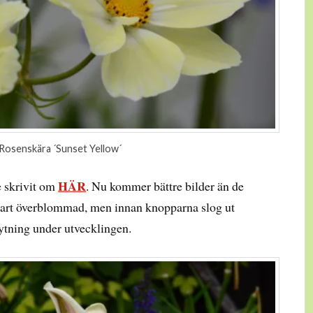
Rosenskära ´Sunset Yellow´
HÄR
e skrivit om
. Nu kommer bättre bilder än de
snart överblommad, men innan knopparna slog ut
rytning under utvecklingen.