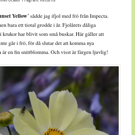
nset Yellow´
sådde jag ifjol med frö från Impecta.
n bara ett tiotal grodde i år. Fjolårets dåliga
 i krukor har blivit som små buskar. Här gäller att
nte går i frö, för då slutar det att komma nya
är en fin snittblomma. Och visst är färgen ljuvlig!