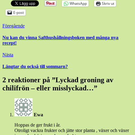
WhatsApp
Skriv ut
E-post
Inläggsnavigering
Föregående
Nu kan du vinna Safthushållningsboken med många nya
recept!
Nästa
Längtar du också till sommarn?
2 reaktioner på ”
Lyckad groning av
chilifrön – eller misslyckad…
”
Ewa
Hoppas de ger frukt i år.
Otroligt vackra frukter och jätte stor planta , växer och växer