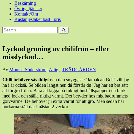
Beskärning
Övriga tjänster
Kontakt/Om
Kastanjestaket bäst i pris
Sök
efter:
Sök
Lyckad groning av chilifrön – eller
misslyckad…
Den
Av
Monica Söderström
i
Ätligt
,
TRÄDGÅRDEN
29
Chili behöver sås tidigt
och den snyggaste ´Jamaican Bell´ vill jag
januari,
ha i år också. Se bilden längst ner, då förstår du! Jag har ett bra sätt
2018
att förgro fröna. Bara att lägga på fuktigt hushållspapper i en burk
med lock och ställa riktigt varmt. Det betyder hos mig badrummets
golvvärme. De behöver ju extra varmt för att gro. Men sedan har
burkarna stått där i nästan 2 veckor!