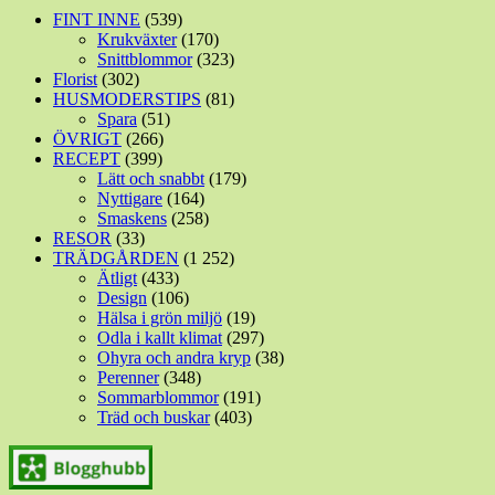
FINT INNE
(539)
Krukväxter
(170)
Snittblommor
(323)
Florist
(302)
HUSMODERSTIPS
(81)
Spara
(51)
ÖVRIGT
(266)
RECEPT
(399)
Lätt och snabbt
(179)
Nyttigare
(164)
Smaskens
(258)
RESOR
(33)
TRÄDGÅRDEN
(1 252)
Ätligt
(433)
Design
(106)
Hälsa i grön miljö
(19)
Odla i kallt klimat
(297)
Ohyra och andra kryp
(38)
Perenner
(348)
Sommarblommor
(191)
Träd och buskar
(403)