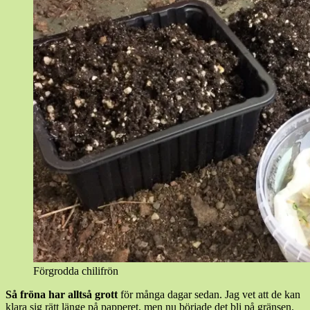
Förgrodda chilifrön
Så fröna har alltså grott
för många dagar sedan. Jag vet att de kan
klara sig rätt länge på papperet, men nu började det bli på gränsen.