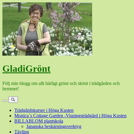
Hoppa
till
innehåll
GladiGrönt
Följ min blogg om allt härligt grönt och skönt i trädgården och
hemmet!
Meny
Sök
Trädgårdskurser i Höga Kusten
Monica´s Cottage Garden -Visningsträdgård i Höga Kusten
BILLABLOM plantskola
Japanska beskärningsverktyg
Tävling