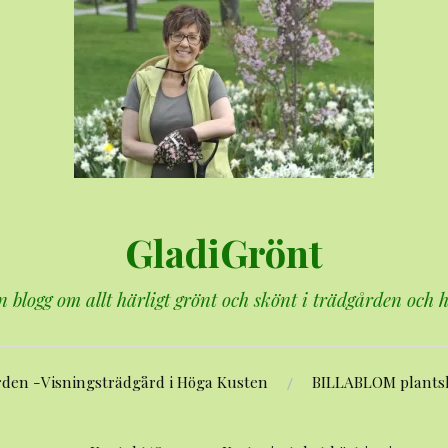
GladiGrönt
n blogg om allt härligt grönt och skönt i trädgården och
rden -Visningsträdgård i Höga Kusten
BILLABLOM plants