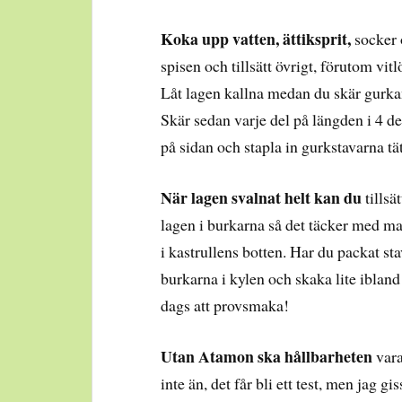
Koka upp vatten, ättiksprit,
socker o
spisen och tillsätt övrigt, förutom vi
Låt lagen kallna medan du skär gurkan
Skär sedan varje del på längden i 4 de
på sidan och stapla in gurkstavarna tä
När lagen svalnat helt kan du
tillsä
lagen i burkarna så det täcker med mar
i kastrullens botten. Har du packat stava
burkarna i kylen och skaka lite ibland 
dags att provsmaka!
Utan Atamon ska hållbarheten
var
inte än, det får bli ett test, men jag 