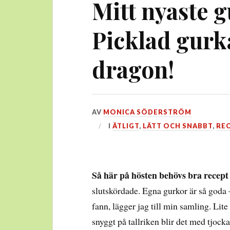
Mitt nyaste 
Picklad gurk
dragon!
DEN
AV
MONICA SÖDERSTRÖM
8
I
ÄTLIGT
,
LÄTT OCH SNABBT
,
RE
OKTOBER,
2024
Så här på hösten behövs bra recept
slutskördade. Egna gurkor är så goda
fann, lägger jag till min samling. Lite
snyggt på tallriken blir det med tjock