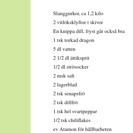
Slanggurkor, ca 1,2 kilo
2 vitlöksklyftor i skivor
En knippa dill, fryst går också bra
1 tsk torkad dragon
5 dl vatten
2 1/2 dl ättiksprit
1/2 dl strösocker
2 msk salt
2 lagerblad
2 tsk senapsfrö
2 tsk dillfrö
1 tsk hel svartpeppar
1/2 tsk chiliflakes
ev Atamon för hållbarheten