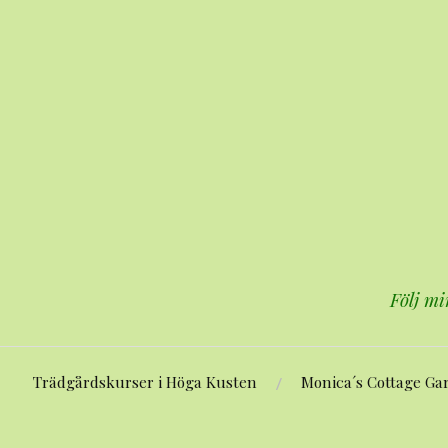
Hoppa
till
innehåll
Följ mi
Trädgårdskurser i Höga Kusten
Monica´s Cottage Ga