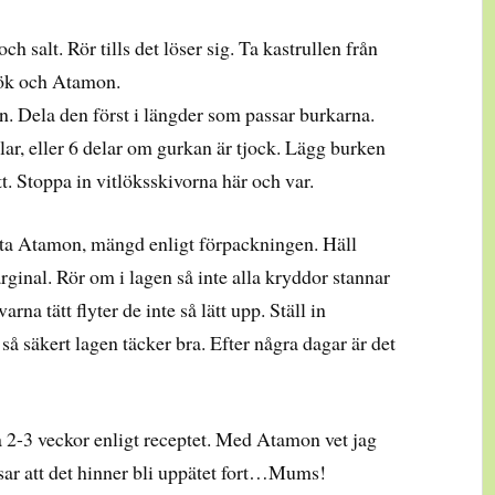
ch salt. Rör tills det löser sig. Ta kastrullen från
tlök och Atamon.
. Dela den först i längder som passar burkarna.
lar, eller 6 delar om gurkan är tjock. Lägg burken
tt. Stoppa in vitlöksskivorna här och var.
tta Atamon, mängd enligt förpackningen. Häll
ginal. Rör om i lagen så inte alla kryddor stannar
rna tätt flyter de inte så lätt upp. Ställ in
så säkert lagen täcker bra. Efter några dagar är det
a 2-3 veckor enligt receptet. Med Atamon vet jag
gissar att det hinner bli uppätet fort…Mums!