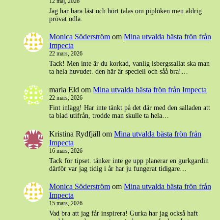
12 maj, 2026
Jag har bara läst och hört talas om piplöken men aldrig
prövat odla.
Monica Söderström
om
Mina utvalda bästa frön från
Impecta
22 mars, 2026
Tack! Men inte är du korkad, vanlig isbergssallat ska man
ta hela huvudet. den här är speciell och såå bra!…
maria Eld
om
Mina utvalda bästa frön från Impecta
22 mars, 2026
Fint inlägg! Har inte tänkt på det där med den salladen att
ta blad utifrån, trodde man skulle ta hela…
Kristina Rydfjäll
om
Mina utvalda bästa frön från
Impecta
16 mars, 2026
Tack för tipset. tänker inte ge upp planerar en gurkgardin
därför var jag tidig i år har ju fungerat tidigare…
Monica Söderström
om
Mina utvalda bästa frön från
Impecta
15 mars, 2026
Vad bra att jag får inspirera! Gurka har jag också haft