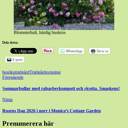
Blomsterhult, härdig buskros
Dela detta:
WhatsApp
Skriv ut
E-post
besöksträdgård
Trädgårdsvisning
Inläggsnavigering
Föregående
Sommarbullar med rabarberkompott och ricotta. Smaskens!
Nästa
Rosens Dag 2026 i norr i Monica’s Cottage Garden
Prenumerera här