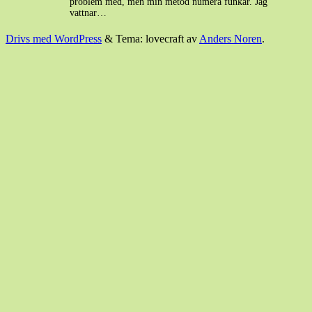
problem med, men min metod numera funkar. Jag
vattnar…
Drivs med WordPress
&
Tema: lovecraft av
Anders Noren
.