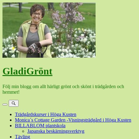
Hoppa
till
innehåll
GladiGrönt
Följ min blogg om allt härligt grönt och skönt i trädgården och
hemmet!
Meny
Sök
Trädgårdskurser i Höga Kusten
Monica´s Cottage Garden -Visningsträdgård i Höga Kusten
BILLABLOM plantskola
Japanska beskärningsverktyg
Tävling