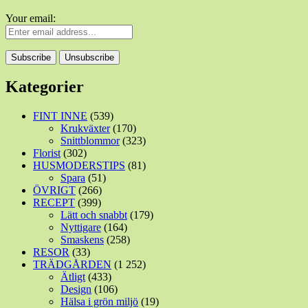
Your email:
Kategorier
FINT INNE
(539)
Krukväxter
(170)
Snittblommor
(323)
Florist
(302)
HUSMODERSTIPS
(81)
Spara
(51)
ÖVRIGT
(266)
RECEPT
(399)
Lätt och snabbt
(179)
Nyttigare
(164)
Smaskens
(258)
RESOR
(33)
TRÄDGÅRDEN
(1 252)
Ätligt
(433)
Design
(106)
Hälsa i grön miljö
(19)