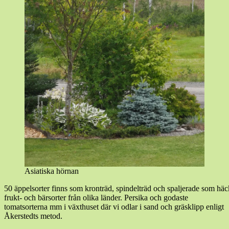
Asiatiska hörnan
50 äppelsorter finns som kronträd, spindelträd och spaljerade som hä
frukt- och bärsorter från olika länder. Persika och godaste
tomatsorterna mm i växthuset där vi odlar i sand och gräsklipp enligt
Åkerstedts metod.