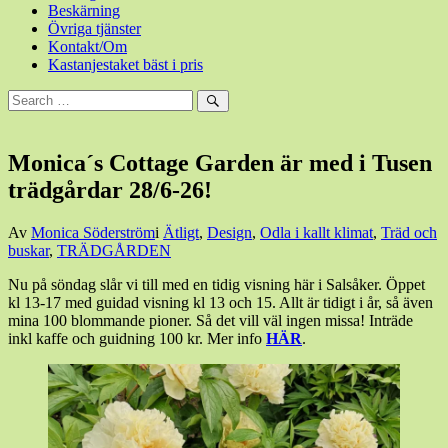
Beskärning
Övriga tjänster
Kontakt/Om
Kastanjestaket bäst i pris
Sök
efter:
Sök
Monica´s Cottage Garden är med i Tusen
trädgårdar 28/6-26!
Den
Av
Monica Söderström
i
Ätligt
,
Design
,
Odla i kallt klimat
,
Träd och
25
buskar
,
TRÄDGÅRDEN
juni,
Nu på söndag slår vi till med en tidig visning här i Salsåker. Öppet
2026
25
kl 13-17 med guidad visning kl 13 och 15. Allt är tidigt i år, så även
juni,
mina 100 blommande pioner. Så det vill väl ingen missa! Inträde
2026
inkl kaffe och guidning 100 kr. Mer info
HÄR
.