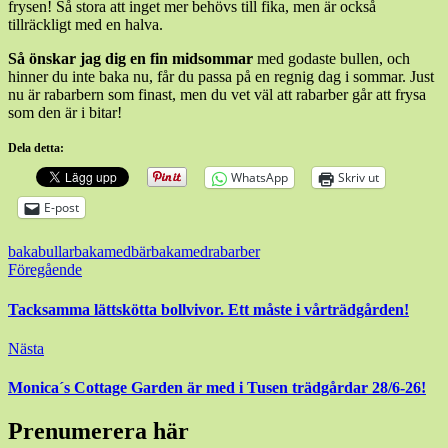
frysen! Så stora att inget mer behövs till fika, men är också
tillräckligt med en halva.
Så önskar jag dig en fin midsommar
med godaste bullen, och
hinner du inte baka nu, får du passa på en regnig dag i sommar. Just
nu är rabarbern som finast, men du vet väl att rabarber går att frysa
som den är i bitar!
Dela detta:
WhatsApp
Skriv ut
E-post
bakabullar
bakamedbär
bakamedrabarber
Inläggsnavigering
Föregående
Tacksamma lättskötta bollvivor. Ett måste i vårträdgården!
Nästa
Monica´s Cottage Garden är med i Tusen trädgårdar 28/6-26!
Prenumerera här