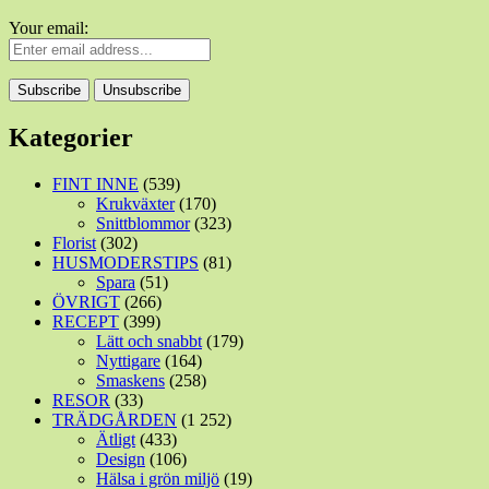
Your email:
Kategorier
FINT INNE
(539)
Krukväxter
(170)
Snittblommor
(323)
Florist
(302)
HUSMODERSTIPS
(81)
Spara
(51)
ÖVRIGT
(266)
RECEPT
(399)
Lätt och snabbt
(179)
Nyttigare
(164)
Smaskens
(258)
RESOR
(33)
TRÄDGÅRDEN
(1 252)
Ätligt
(433)
Design
(106)
Hälsa i grön miljö
(19)