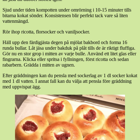
Sjud under tiden kompotten under omrörning i 10-15 minuter tills
bitarna kokat sönder. Konsistensen blir perfekt tack vare så liten
vattenmängd.
Rör ihop ricotta, florsocker och vaniljsocker.
Häll upp den färdigjästa degen på mjölat bakbord och forma 16
runda bullar. Låt jäsa under bakduk på plåt tills de är riktigt fluffiga.
Gör nu en stor grop i mitten av varje bulle. Använd ett litet glas eller
fingrarna. Klicka eller spritsa i fyllningen, först ricotta och sedan
rabarbern. Grädda i mitten av ugnen.
Efter gräddningen kan du pensla med sockerlag av 1 dl socker kokat
med 1 dl vatten. I annat fall kan du välja att pensla före gräddning
med uppvispat ägg.