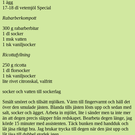
1 ägg
17-18 dl vetemjöl Special
Rabarberkompott
300 g rabarberbitar
1 dl socker
1 msk vatten
1 tsk vaniljsocker
Ricottafyllning
250 g ricotta
1 dl florsocker
1 tsk vaniljsocker
lite rivet citronskal, valfritt
socker och vatten till sockerlag
Smält smöret och tillsätt mjölken. Värm till fingervarmt och häll det
över den smulade jästen. Blanda tills jästen lösts upp och sedan med
salt, socker och ägget. Arbeta in mjölet, lite i sänder men ta inte mer
än att degen precis släpper från redskapet. Bearbeta degen länge, jag
körde 15 minuter med assistenten. Täck bunken med handduk och
låt jäsa riktigt bra. Jag brukar trycka till degen när den jäst upp och
låt jäsa till dubbel storlek igen.