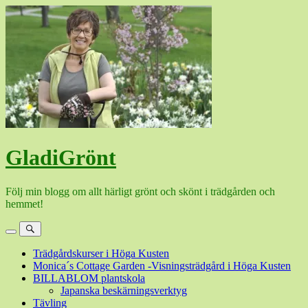
Hoppa
till
innehåll
GladiGrönt
Följ min blogg om allt härligt grönt och skönt i trädgården och
hemmet!
Meny
Sök
Trädgårdskurser i Höga Kusten
Monica´s Cottage Garden -Visningsträdgård i Höga Kusten
BILLABLOM plantskola
Japanska beskärningsverktyg
Tävling