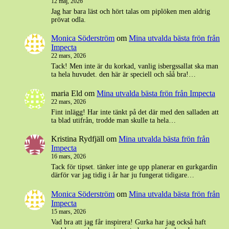
12 maj, 2026
Jag har bara läst och hört talas om piplöken men aldrig
prövat odla.
Monica Söderström
om
Mina utvalda bästa frön från
Impecta
22 mars, 2026
Tack! Men inte är du korkad, vanlig isbergssallat ska man
ta hela huvudet. den här är speciell och såå bra!…
maria Eld
om
Mina utvalda bästa frön från Impecta
22 mars, 2026
Fint inlägg! Har inte tänkt på det där med den salladen att
ta blad utifrån, trodde man skulle ta hela…
Kristina Rydfjäll
om
Mina utvalda bästa frön från
Impecta
16 mars, 2026
Tack för tipset. tänker inte ge upp planerar en gurkgardin
därför var jag tidig i år har ju fungerat tidigare…
Monica Söderström
om
Mina utvalda bästa frön från
Impecta
15 mars, 2026
Vad bra att jag får inspirera! Gurka har jag också haft