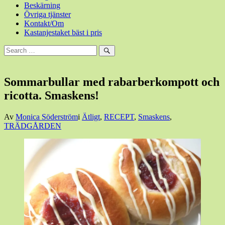
Beskärning
Övriga tjänster
Kontakt/Om
Kastanjestaket bäst i pris
Sök
efter:
Sök
Sommarbullar med rabarberkompott och
ricotta. Smaskens!
Den
Av
Monica Söderström
i
Ätligt
,
RECEPT
,
Smaskens
,
19
TRÄDGÅRDEN
juni,
2026
20
juni,
2026