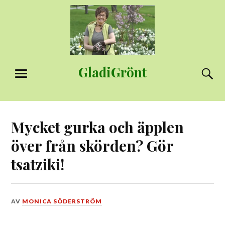
Hoppa
till
innehåll
GladiGrönt
S
MENY
Mycket gurka och äpplen
över från skörden? Gör
tsatziki!
DEN
AV
MONICA SÖDERSTRÖM
13
SEPTEMBER,