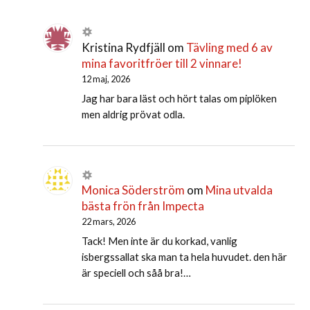
Kristina Rydfjäll
om
Tävling med 6 av
mina favoritfröer till 2 vinnare!
12 maj, 2026
Jag har bara läst och hört talas om piplöken
men aldrig prövat odla.
Monica Söderström
om
Mina utvalda
bästa frön från Impecta
22 mars, 2026
Tack! Men inte är du korkad, vanlig
isbergssallat ska man ta hela huvudet. den här
är speciell och såå bra!…