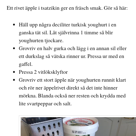
2018
Ett rivet äpple i tsatzikin ger en fräsch smak. Gör så här:
Häll upp några deciliter turkisk youghurt i en
ganska tät sil. Låt självrinna 1 timme så blir
youghurten tjockare.
Grovriv en halv gurka och lägg i en annan sil eller
ett durkslag så vätska rinner ur. Pressa ur med en
gaffel.
Pressa 2 vitlöksklyftor
Grovriv ett stort äpple när youghurten runnit klart
och rör ner äppelrivet direkt så det inte hinner
mörkna. Blanda också ner resten och krydda med
lite svartpeppar och salt.