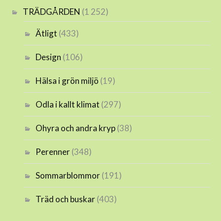
TRÄDGÅRDEN
(1 252)
Ätligt
(433)
Design
(106)
Hälsa i grön miljö
(19)
Odla i kallt klimat
(297)
Ohyra och andra kryp
(38)
Perenner
(348)
Sommarblommor
(191)
Träd och buskar
(403)