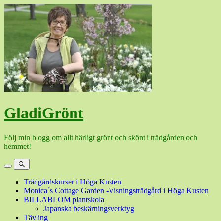
Hoppa
till
innehåll
GladiGrönt
Följ min blogg om allt härligt grönt och skönt i trädgården och
hemmet!
Meny
Sök
Trädgårdskurser i Höga Kusten
Monica´s Cottage Garden -Visningsträdgård i Höga Kusten
BILLABLOM plantskola
Japanska beskärningsverktyg
Tävling