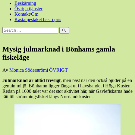
Beskärning
Övriga tjänster
Kontakt/Om
Kastanjestaket bäst i pris
Sök
efter:
Sök
Mysig julmarknad i Bönhams gamla
fiskeläge
Den
Av
Monica Söderström
i
ÖVRIGT
8
Julmarknad är alltid trevligt
, men bäst när den också bjuder på en
december,
genuin miljö. Bönhamn ligger längst ut i havsbandet i Höga Kusten.
2019
10
Redan på 1600-talet var det stor aktivitet här, när Gävlefiskarna hade
december,
rätt till strömmingsfisket längs Norrlandskusten.
2019