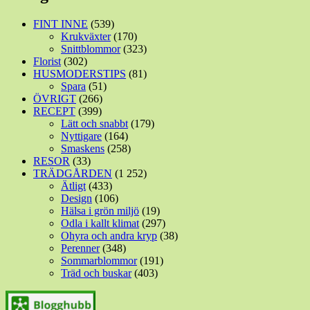
FINT INNE
(539)
Krukväxter
(170)
Snittblommor
(323)
Florist
(302)
HUSMODERSTIPS
(81)
Spara
(51)
ÖVRIGT
(266)
RECEPT
(399)
Lätt och snabbt
(179)
Nyttigare
(164)
Smaskens
(258)
RESOR
(33)
TRÄDGÅRDEN
(1 252)
Ätligt
(433)
Design
(106)
Hälsa i grön miljö
(19)
Odla i kallt klimat
(297)
Ohyra och andra kryp
(38)
Perenner
(348)
Sommarblommor
(191)
Träd och buskar
(403)