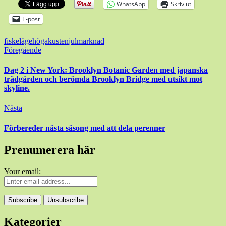
WhatsApp
Skriv ut
E-post
fiskeläge
högakusten
julmarknad
Inläggsnavigering
Föregående
Dag 2 i New York: Brooklyn Botanic Garden med japanska
trädgården och berömda Brooklyn Bridge med utsikt mot
skyline.
Nästa
Förbereder nästa säsong med att dela perenner
Prenumerera här
Your email:
Kategorier