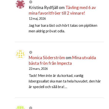
Kristina Rydfjäll
om
Tävling med 6 av
mina favoritfröer till 2 vinnare!
12 maj, 2026
Jag har bara läst och hört talas om piplöken
men aldrig prövat odla.
Monica Söderström
om
Mina utvalda
bästa frön från Impecta
22 mars, 2026
Tack! Men inte är du korkad, vanlig
isbergssallat ska man ta hela huvudet. den här
är speciell och såå bra!…