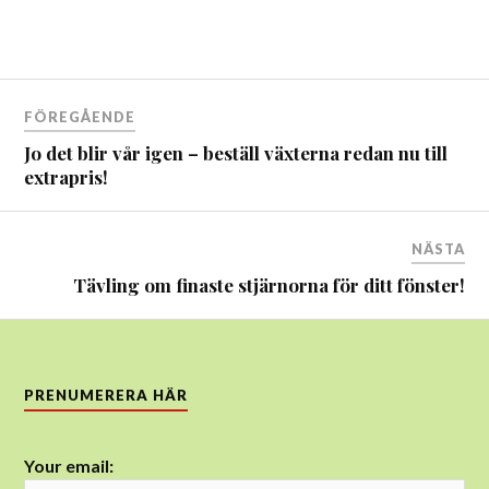
Inläggsnavigering
FÖREGÅENDE
Jo det blir vår igen – beställ växterna redan nu till
extrapris!
NÄSTA
Tävling om finaste stjärnorna för ditt fönster!
PRENUMERERA HÄR
Your email: