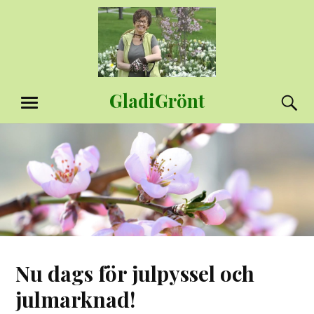
Hoppa
till
innehåll
GladiGrönt
S
MENY
Nu dags för julpyssel och
julmarknad!