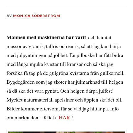
DEN
AV
MONICA SÖDERSTRÖM
17
NOVEMBER,
2014
Mannen med maskinerna har varit
och hämtat
massor av granris, tallris och enris, så att jag kan börja
med julpyntningen på jobbet. En pilbuske har fått bidra
med långa mjuka kvistar till kransar och så ska jag
försöka få tag på de gulgröna kvistarna från gullkornell.
Bygdegården som jag sköter har julmarknad till helgen
så då ska det vara pyntat. Och helgen därpå julfest!
Mycket naturmaterial, apelsiner och äpplen ska det bli.
Bilder kommer eftersom, får se vad jag hittar på. Info
om marknaden – Klicka
HÄR
!