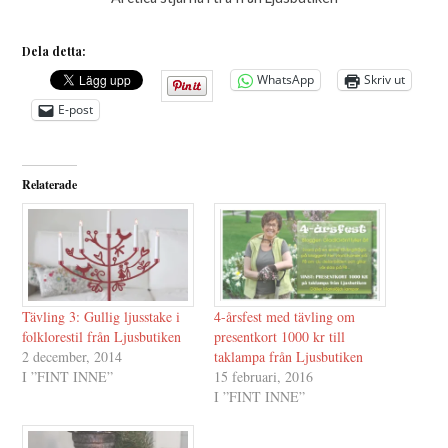
Dela detta:
WhatsApp
Skriv ut
E-post
Relaterade
Tävling 3: Gullig ljusstake i
4-årsfest med tävling om
folklorestil från Ljusbutiken
presentkort 1000 kr till
2 december, 2014
taklampa från Ljusbutiken
I ”FINT INNE”
15 februari, 2016
I ”FINT INNE”