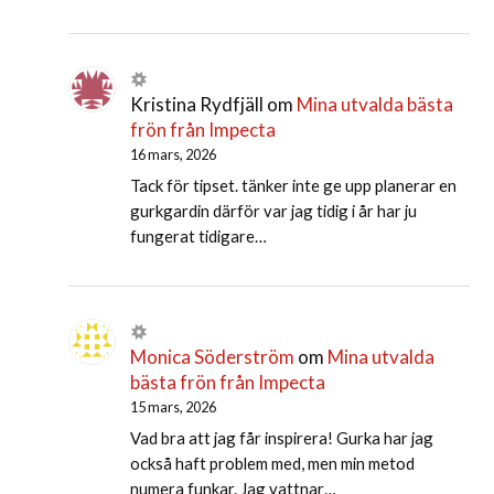
Kristina Rydfjäll
om
Mina utvalda bästa
frön från Impecta
16 mars, 2026
Tack för tipset. tänker inte ge upp planerar en
gurkgardin därför var jag tidig i år har ju
fungerat tidigare…
Monica Söderström
om
Mina utvalda
bästa frön från Impecta
15 mars, 2026
Vad bra att jag får inspirera! Gurka har jag
också haft problem med, men min metod
numera funkar. Jag vattnar…