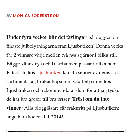
DEN
AV
MONICA SÖDERSTRÖM
18
NOVEMBER,
2014
Under fyra veckor blir det tävlingar
på bloggen om
finaste julbelysningarna från Ljusbutiken! Denna vecka
får 2 vinnare välja mellan två nya stjärnor i olika stil.
Bägge känns nya och fräscha men passar i olika hem.
Klicka in hos
Ljusbutiken
kan du se mer av deras stora
sortiment. Jag brukar köpa min växtbelysning hos
Ljusbutiken och rekommenderar dem för att jag tycker
Tröst om du inte
de har bra grejor till bra priser.
vinner:
Alla bloggläsare får fraktfritt på Ljusbutiken:
ange bara koden JUL2014!