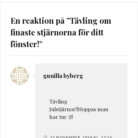
En reaktion på ”
Tävling om
finaste stjärnorna för ditt
fönster!
”
gunilla byberg
Tävling
Julstjärnor!!Hoppas man
har tur :)!!
22 NOVEMBER, 2014 KL. 17:16