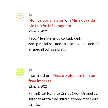
Monica Söderström
om
Mina utvalda
bästa frön från Impecta
22 mars, 2026
Tack! Men inte är du korkad, vanlig
isbergssallat ska man ta hela huvudet. den här
är speciell och såå bra!…
maria Eld
om
Mina utvalda bästa frön
från Impecta
22 mars, 2026
Fint inlägg! Har inte tänkt på det där med den
salladen att ta blad utifrån, trodde man skulle
ta hela…