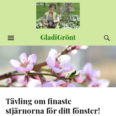
Hoppa
till
innehåll
GladiGrönt
S
MENY
Tävling om finaste
stjärnorna för ditt fönster!