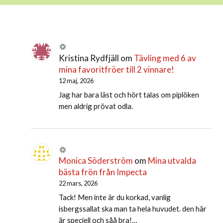
Kristina Rydfjäll
om
Tävling med 6 av
mina favoritfröer till 2 vinnare!
12 maj, 2026
Jag har bara läst och hört talas om piplöken
men aldrig prövat odla.
Monica Söderström
om
Mina utvalda
bästa frön från Impecta
22 mars, 2026
Tack! Men inte är du korkad, vanlig
isbergssallat ska man ta hela huvudet. den här
är speciell och såå bra!…