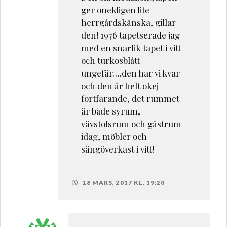
ger onekligen lite
herrgårdskänska, gillar
den! 1976 tapetserade jag
med en snarlik tapet i vitt
och turkosblått
ungefär….den har vi kvar
och den är helt okej
fortfarande, det rummet
är både syrum,
vävstolsrum och gästrum
idag, möbler och
sängöverkast i vitt!
18 MARS, 2017 KL. 19:20