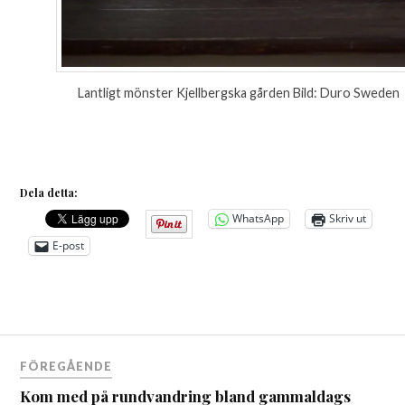
Lantligt mönster Kjellbergska gården Bild: Duro Sweden
Dela detta:
WhatsApp
Skriv ut
E-post
Inläggsnavigering
FÖREGÅENDE
Kom med på rundvandring bland gammaldags