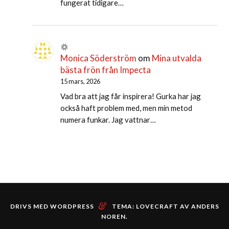
fungerat tidigare…
Monica Söderström
om
Mina utvalda
bästa frön från Impecta
15 mars, 2026
Vad bra att jag får inspirera! Gurka har jag
också haft problem med, men min metod
numera funkar. Jag vattnar…
&
DRIVS MED WORDPRESS
TEMA: LOVECRAFT AV
ANDERS
NOREN
.