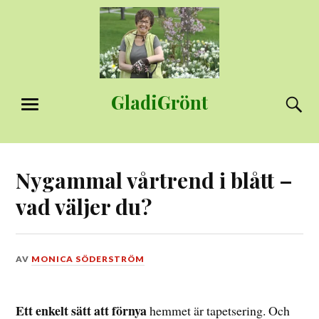
Hoppa
till
innehåll
GladiGrönt
S
MENY
Nygammal vårtrend i blått –
vad väljer du?
DEN
AV
MONICA SÖDERSTRÖM
18
MARS,
2017
Ett enkelt sätt att förnya
hemmet är tapetsering. Och