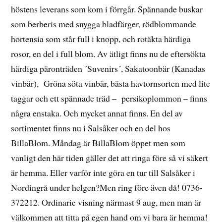
höstens leverans som kom i förrgår. Spännande buskar
som berberis med snygga bladfärger, rödblommande
hortensia som står full i knopp, och rotäkta härdiga
rosor, en del i full blom. Av ätligt finns nu de eftersökta
härdiga päronträden ´Suvenirs´, Sakatoonbär (Kanadas
vinbär), Gröna söta vinbär, bästa havtornsorten med lite
taggar och ett spännade träd – persikoplommon – finns
några enstaka. Och mycket annat finns. En del av
sortimentet finns nu i Salsåker och en del hos
BillaBlom. Måndag är BillaBlom öppet men som
vanligt den här tiden gäller det att ringa före så vi säkert
är hemma. Eller varför inte göra en tur till Salsåker i
Nordingrå under helgen?Men ring före även då! 0736-
372212. Ordinarie visning närmast 9 aug, men man är
välkommen att titta på egen hand om vi bara är hemma!