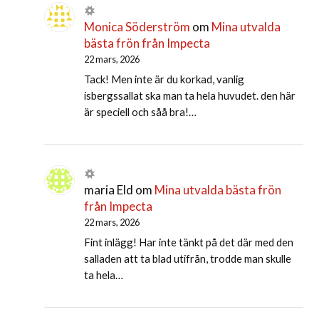
Monica Söderström
om
Mina utvalda
bästa frön från Impecta
22 mars, 2026
Tack! Men inte är du korkad, vanlig
isbergssallat ska man ta hela huvudet. den här
är speciell och såå bra!…
maria Eld
om
Mina utvalda bästa frön
från Impecta
22 mars, 2026
Fint inlägg! Har inte tänkt på det där med den
salladen att ta blad utifrån, trodde man skulle
ta hela…