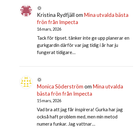
Kristina Rydfjäll
om
Mina utvalda bästa
frön från Impecta
16 mars, 2026
Tack för tipset. tänker inte ge upp planerar en
gurkgardin därför var jag tidig i år har ju
fungerat tidigare…
Monica Söderström
om
Mina utvalda
bästa frön från Impecta
15 mars, 2026
Vad bra att jag får inspirera! Gurka har jag
också haft problem med, men min metod
numera funkar. Jag vattnar…