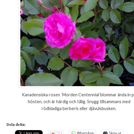
Kanadensiska rosen ´Morden Centennial´blommar ända in 
hösten, och är härdig och tålig. Snygg tillsammans med
rödbladiga berberis eller djävulsbusken.
Dela detta:
WhatsApp
Skriv ut