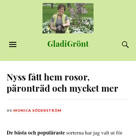
Hoppa
till
innehåll
GladiGrönt
S
MENY
Nyss fått hem rosor,
päronträd och mycket mer
DEN
AV
MONICA SÖDERSTRÖM
31
JULI,
2015
De bästa och populäraste
sorterna har jag valt ut för