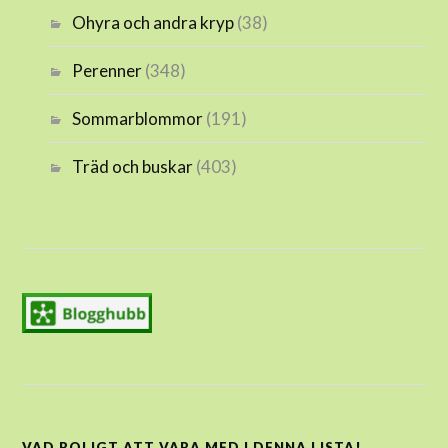
Ohyra och andra kryp
(38)
Perenner
(348)
Sommarblommor
(191)
Träd och buskar
(403)
VAD ROLIGT ATT VARA MED I DENNA LISTA!