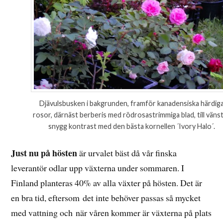
Djävulsbusken i bakgrunden, framför kanadensiska härdig
rosor, därnäst berberis med rödrosastrimmiga blad, till väns
snygg kontrast med den bästa kornellen ´Ivory Halo´.
Just nu på hösten
är urvalet bäst då vår finska
leverantör odlar upp växterna under sommaren. I
Finland planteras 40% av alla växter på hösten. Det är
en bra tid, eftersom det inte behöver passas så mycket
med vattning och när våren kommer är växterna på plats