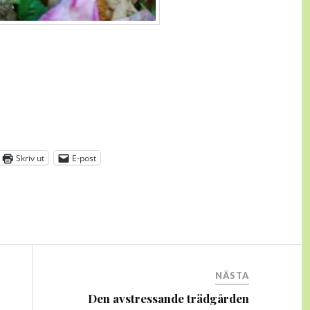
Skriv ut
E-post
NÄSTA
Den avstressande trädgården