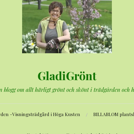
GladiGrönt
n blogg om allt härligt grönt och skönt i trädgården och
rden -Visningsträdgård i Höga Kusten
BILLABLOM plants