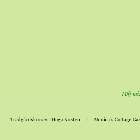
Hoppa
till
innehåll
Följ mi
Trädgårdskurser i Höga Kusten
Monica´s Cottage Ga