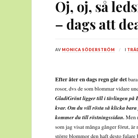
Oj, oj, så led
– dags att d
DEN
AV
MONICA SÖDERSTRÖM
I
TRÄ
16
JULI,
2014
Efter åter en dags regn går det
bara
rosor, dvs de som blommar vidare u
GladiGrönt ligger till i tävlingen på
kvar. Om du vill rösta så klicka bar
kommer du till röstningssidan.
Men n
som jag visat många gånger förut, är
större blommor den haft desto fulare b