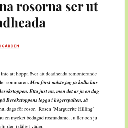
sna rosorna ser ut
eadheada
DGÅRDEN
 inte att hoppa över att deadheada remonterande
nder sommaren.
Men först måste jag ju kolla hur
 Besökstoppen. Etta just nu, men det är ju en dag
a på Besökstoppens logga i högerspalten, så
u, dags för rosor. Rosen ´Marguerite Hilling´
 nu en mycket bedagad rosmadame. Ju fler och ju
lir den i dåligt väder.