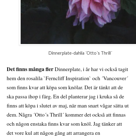
Dinnerplate-dahlia ´Otto´s Thrill´
Det finns många fler
Dinnerplate, i år har vi också tagit
hem den rosalila `Ferncliff Inspiration` och ´Vancouver´
som finns kvar att köpa som knölar. Det är tänkt att de
ska passa ihop i färg. En del planterar jag i kruka så de
finns att köpa i slutet av maj, när man snart vågar sätta ut
dem. Några ´Otto´s Thrill´ kommer det också att finnas
och någon enstaka finns kvar som knöl. Jag tänker att
det vore kul att någon gång att arrangera en