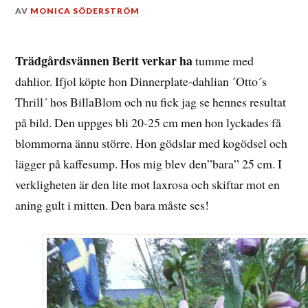
DEN
AV
MONICA SÖDERSTRÖM
17
APRIL,
2016
Trädgårdsvännen Berit verkar ha
tumme med
dahlior. Ifjol köpte hon Dinnerplate-dahlian ´Otto´s
Thrill´ hos BillaBlom och nu fick jag se hennes resultat
på bild. Den uppges bli 20-25 cm men hon lyckades få
blommorna ännu större. Hon gödslar med kogödsel och
lägger på kaffesump. Hos mig blev den”bara” 25 cm. I
verkligheten är den lite mot laxrosa och skiftar mot en
aning gult i mitten. Den bara måste ses!