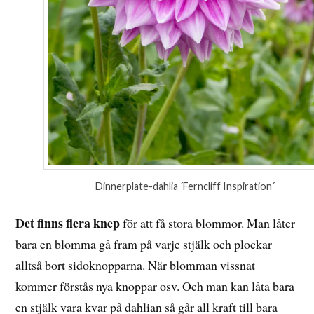
Dinnerplate-dahlia ´Ferncliff Inspiration´
Det finns flera knep
för att få stora blommor. Man låter
bara en blomma gå fram på varje stjälk och plockar
alltså bort sidoknopparna. När blomman vissnat
kommer förstås nya knoppar osv. Och man kan låta bara
en stjälk vara kvar på dahlian så går all kraft till bara