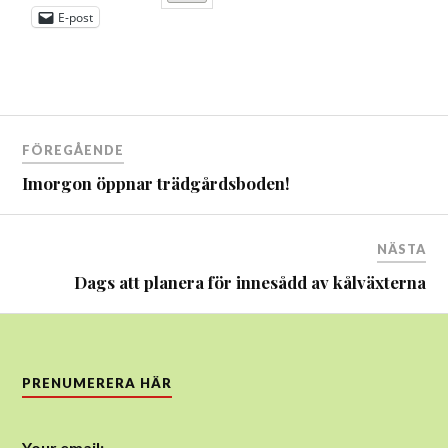
E-post
Inläggsnavigering
FÖREGÅENDE
Imorgon öppnar trädgårdsboden!
NÄSTA
Dags att planera för innesådd av kålväxterna
PRENUMERERA HÄR
Your email: