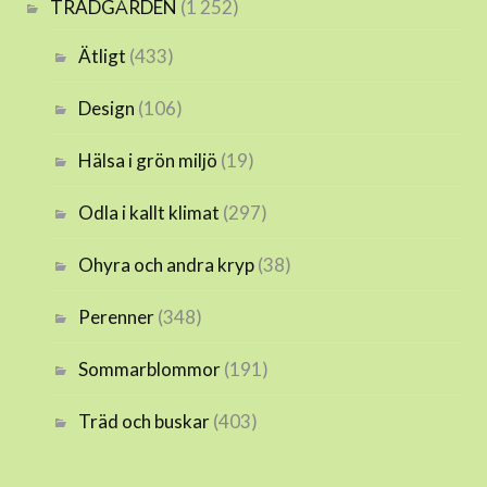
TRÄDGÅRDEN
(1 252)
Ätligt
(433)
Design
(106)
Hälsa i grön miljö
(19)
Odla i kallt klimat
(297)
Ohyra och andra kryp
(38)
Perenner
(348)
Sommarblommor
(191)
Träd och buskar
(403)