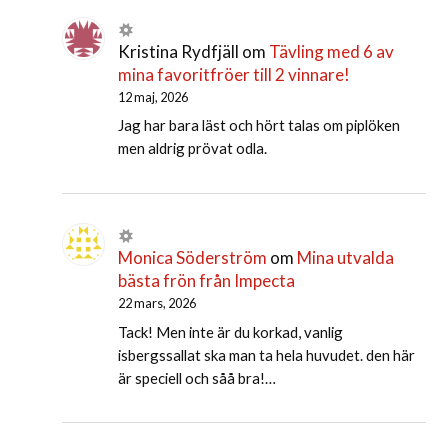
Kristina Rydfjäll
om
Tävling med 6 av
mina favoritfröer till 2 vinnare!
12 maj, 2026
Jag har bara läst och hört talas om piplöken
men aldrig prövat odla.
Monica Söderström
om
Mina utvalda
bästa frön från Impecta
22 mars, 2026
Tack! Men inte är du korkad, vanlig
isbergssallat ska man ta hela huvudet. den här
är speciell och såå bra!…