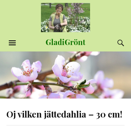
Hoppa
till
innehåll
GladiGrönt
S
MENY
Oj vilken jättedahlia – 30 cm!