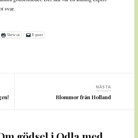
t svar.
Skriv ut
E-post
NÄSTA
gen!
Blommor från Holland
Om gödsel i Odla med