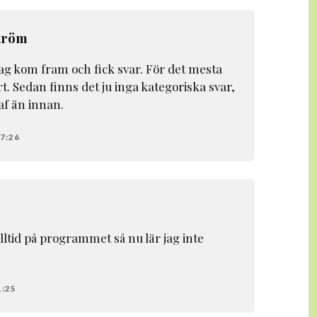
tröm
 jag kom fram och fick svar. För det mesta
t. Sedan finns det ju inga kategoriska svar,
af än innan.
17:26
alltid på programmet så nu lär jag inte
1:25