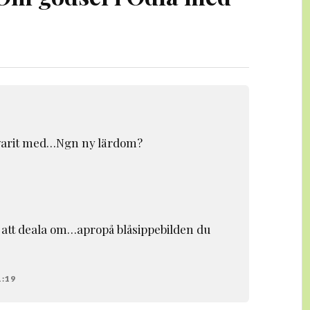
 varit med…Ngn ny lärdom?
id att deala om…apropå blåsippebilden du
1:19