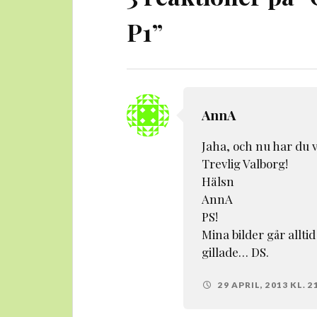
P1
”
AnnA
Jaha, och nu har du
Trevlig Valborg!
Hälsn
AnnA
PS!
Mina bilder går allt
gillade… DS.
29 APRIL, 2013 KL. 2