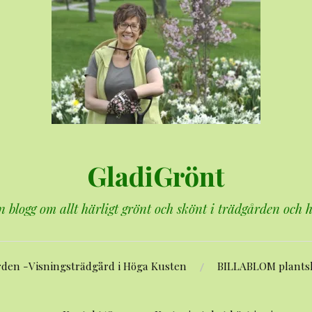
GladiGrönt
n blogg om allt härligt grönt och skönt i trädgården och
rden -Visningsträdgård i Höga Kusten
BILLABLOM plants