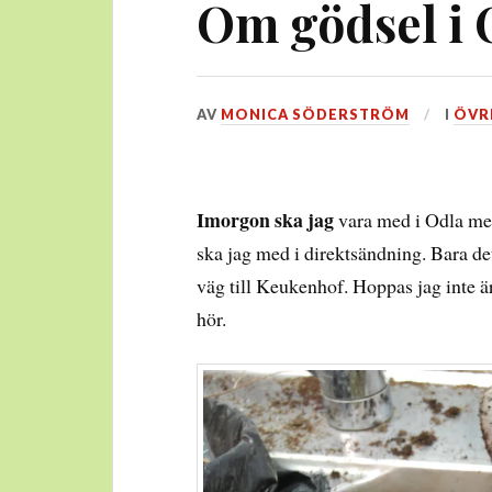
Om gödsel i 
DEN
AV
MONICA SÖDERSTRÖM
I
ÖVR
28
APRIL,
2013
Imorgon ska jag
vara med i Odla med 
ska jag med i direktsändning. Bara det 
väg till Keukenhof. Hoppas jag inte är
hör.