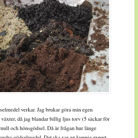
selmedel verkar. Jag brukar göra min egen
växter, då jag blandar billig ljus torv (5 säckar för
kmull och hönsgödsel. Då är frågan hur länge
andra gödselmedel. Det ska var en kunnig expert