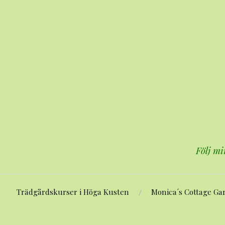
Hoppa
till
innehåll
Följ mi
Trädgårdskurser i Höga Kusten
Monica´s Cottage Ga