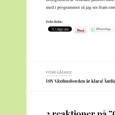
med i programmet så jag ser fram emo
Dela detta:
WhatsApp
Inläggsnavigering
FÖREGÅENDE
DIY Växthusborden är klara! Äntli
3 reaktioner på ”