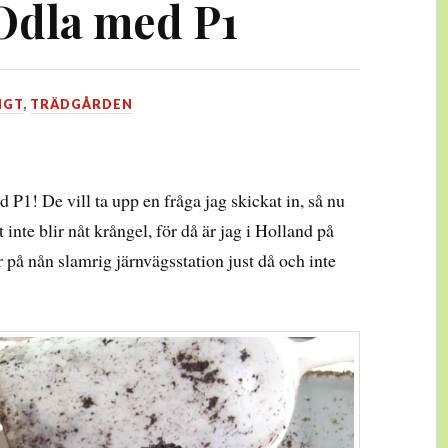
Odla med P1
IGT
,
TRÄDGÅRDEN
P1! De vill ta upp en fråga jag skickat in, så nu
inte blir nåt krångel, för då är jag i Holland på
 på nån slamrig järnvägsstation just då och inte