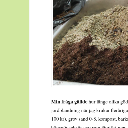
Min fråga gällde
hur länge olika göd
jordblandning när jag krukar fleråriga 
100 kr), grov sand 0-8, kompost, bar
hönsgödseln är verksam jämfört med 