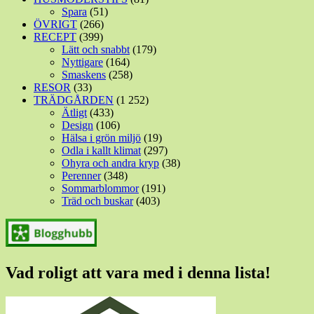
Spara
(51)
ÖVRIGT
(266)
RECEPT
(399)
Lätt och snabbt
(179)
Nyttigare
(164)
Smaskens
(258)
RESOR
(33)
TRÄDGÅRDEN
(1 252)
Ätligt
(433)
Design
(106)
Hälsa i grön miljö
(19)
Odla i kallt klimat
(297)
Ohyra och andra kryp
(38)
Perenner
(348)
Sommarblommor
(191)
Träd och buskar
(403)
Vad roligt att vara med i denna lista!