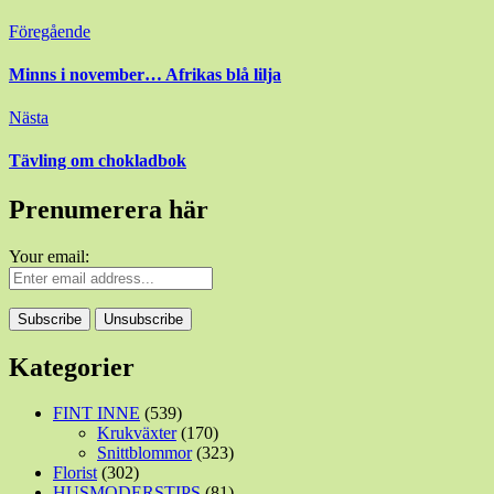
Inläggsnavigering
Föregående
Minns i november… Afrikas blå lilja
Nästa
Tävling om chokladbok
Prenumerera här
Your email:
Kategorier
FINT INNE
(539)
Krukväxter
(170)
Snittblommor
(323)
Florist
(302)
HUSMODERSTIPS
(81)