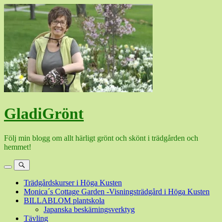
Hoppa
till
innehåll
GladiGrönt
Följ min blogg om allt härligt grönt och skönt i trädgården och
hemmet!
Meny
Sök
Trädgårdskurser i Höga Kusten
Monica´s Cottage Garden -Visningsträdgård i Höga Kusten
BILLABLOM plantskola
Japanska beskärningsverktyg
Tävling