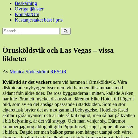
Beskärning
Övriga tjänster
Kontakt/Om
Kastanjestaket bäst i pris
Sök
efter:
Sök
Örnsköldsvik och Las Vegas – vissa
likheter
Den
Av
Monica Söderström
i
RESOR
13
Kvällstid är det vackert
nere vid hamnen i Örnsköldsvik. Våra
november,
diskuterade nybyggen lyser nere vid hamnen tillsammans med
2016
13
sådant från äldre tider. De rosa byggnaderna i mitten, kallade Arken,
november,
har inte föranlett mycket diskussion, däremot Elite Hotel, till höger i
2016
bild, som av en del ansågs opassande i stadsbilden. Som en stor
cigarettask bryter det av mot gammal bebyggelse. Hotellets fasad
skiftar i gråa nyanser och är inte så kul dagtid, men så här på kvällen
i blå belysning, är det väl snyggt. Och man vänjer sig. Däremot
kommer jag nog aldrig att gilla Pippi-huset, Ting 1, uppe till vänster
i bilden. Dagtid ser man balkongerna som hänger utanpå och värre,
färgerna, knallrött och knallgult och illgrönt om vartannat. Från en