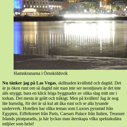
Hamnkranarna i Örnsköldsvik
Nu tänker jag på Las Vegas
, skillnaden kvällstid och dagtid. Det
är ju öken runt om så dagtid när man inte ser neonljusen är det inte
alls snyggt, bara en klick höga byggnader av olika slag mitt ute i
torkan. Det mesta är grått och tråkigt. Men på kvällen! Jag är nog
lite barnslig, för det är så kul att åka runt och se alla lysande
underverk. Hotellen har olika teman som Luxors pyramid från
Egypten, Eiffeltornet från Paris, Caesars Palace från Italien, Treasure
Islands piratparadis, ja här lyckas man återskapa vilka spektakulära
miljöer som helst!