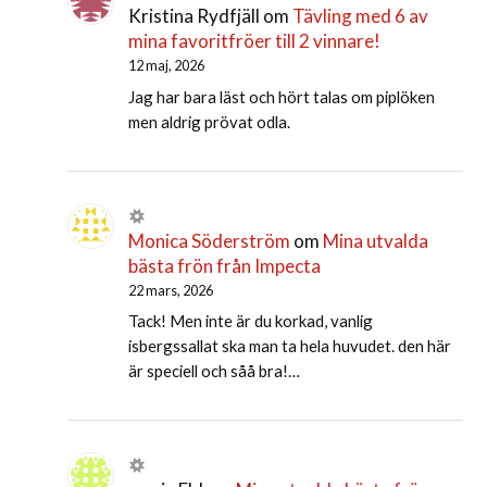
Kristina Rydfjäll
om
Tävling med 6 av
mina favoritfröer till 2 vinnare!
12 maj, 2026
Jag har bara läst och hört talas om piplöken
men aldrig prövat odla.
Monica Söderström
om
Mina utvalda
bästa frön från Impecta
22 mars, 2026
Tack! Men inte är du korkad, vanlig
isbergssallat ska man ta hela huvudet. den här
är speciell och såå bra!…