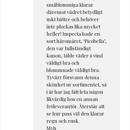
småblommiga klarar
däremot vädret betydligt
mkt bättre och behöver
inte plockas lika mycket
heller! Impecta hade en
sort häromåret, ‘Picobella’,
den var fullständigt
kanon, tålde väder å vind
väldigt bra och
blommnade väldigt bra.
Tyvärr försvann denna
skönhet ur sortimentet, så
i år har jag fått leta någon
likvärdig hos en annan
fröleverantör. Återstår att
se hur pass väl den klarar
regn och rusk.
Mvh