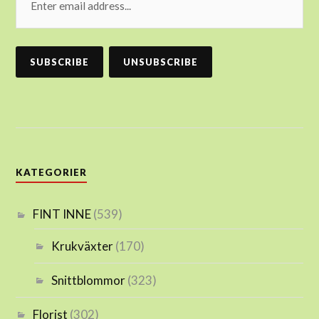
KATEGORIER
FINT INNE
(539)
Krukväxter
(170)
Snittblommor
(323)
Florist
(302)