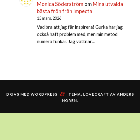
Monica Söderström
om
Mina utvalda
bästa frön från Impecta
15 mars, 2026
Vad bra att jag får inspirera! Gurka har jag
också haft problem med, men min metod
numera funkar. Jag vattnar…
&
DRIVS MED WORDPRESS
TEMA: LOVECRAFT AV
ANDERS
NOREN
.