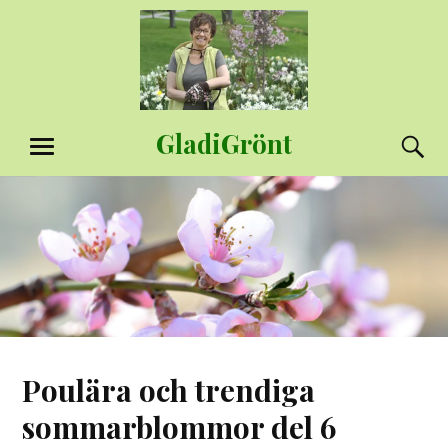
Hoppa
till
innehåll
GladiGrönt
S
MENY
Poulära och trendiga
sommarblommor del 6