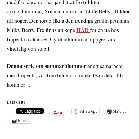
med frö, däremot har jag hittat frö till liten
cymbalblomma, Nolana humifusa ´Little Bells´. Bilden
till höger. Den torde likna den trendiga grålila petunian
HÄR
Milky Berry. Frö finns att köpa
för en tia hos
Impecta fröhandel. Cymbalblomman uppges vara
vindtålig och stabil.
Denna serie om sommarblommor
är ett samarbete
med Impecta, varifrån bilden kommer. Fyra delar till
kommer…
Dela detta:
WhatsApp
Skriv ut
E-post