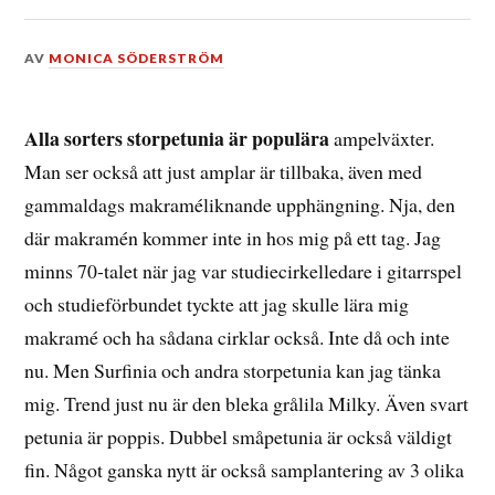
DEN
AV
MONICA SÖDERSTRÖM
11
MARS,
2015
Alla sorters storpetunia är populära
ampelväxter.
Man ser också att just amplar är tillbaka, även med
gammaldags makraméliknande upphängning. Nja, den
där makramén kommer inte in hos mig på ett tag. Jag
minns 70-talet när jag var studiecirkelledare i gitarrspel
och studieförbundet tyckte att jag skulle lära mig
makramé och ha sådana cirklar också. Inte då och inte
nu. Men Surfinia och andra storpetunia kan jag tänka
mig. Trend just nu är den bleka grålila Milky. Även svart
petunia är poppis. Dubbel småpetunia är också väldigt
fin. Något ganska nytt är också samplantering av 3 olika