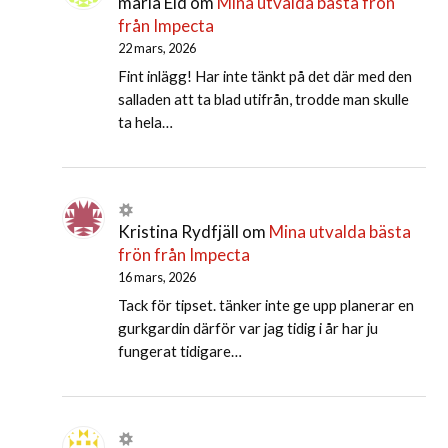
maria Eld
om
Mina utvalda bästa frön
från Impecta
22 mars, 2026
Fint inlägg! Har inte tänkt på det där med den
salladen att ta blad utifrån, trodde man skulle
ta hela…
Kristina Rydfjäll
om
Mina utvalda bästa
frön från Impecta
16 mars, 2026
Tack för tipset. tänker inte ge upp planerar en
gurkgardin därför var jag tidig i år har ju
fungerat tidigare…