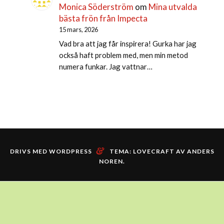
Monica Söderström
om
Mina utvalda
bästa frön från Impecta
15 mars, 2026
Vad bra att jag får inspirera! Gurka har jag
också haft problem med, men min metod
numera funkar. Jag vattnar…
&
DRIVS MED WORDPRESS
TEMA: LOVECRAFT AV
ANDERS
NOREN
.