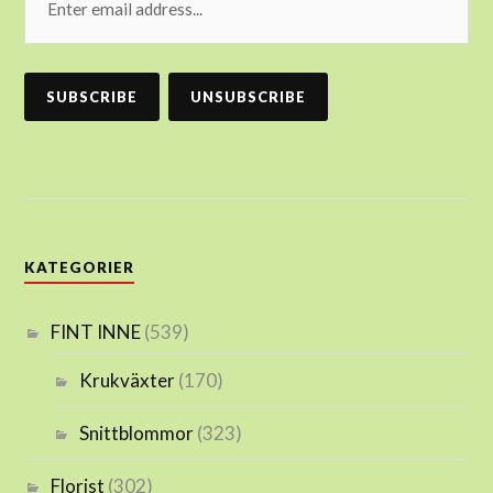
KATEGORIER
FINT INNE
(539)
Krukväxter
(170)
Snittblommor
(323)
Florist
(302)