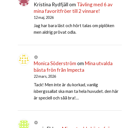
Kristina Rydfjäll
om
Tävling med 6 av
mina favoritfröer till 2 vinnare!
12 maj, 2026
Jag har bara läst och hört talas om piplöken
men aldrig prövat odla.
Monica Söderström
om
Mina utvalda
bästa frön från Impecta
22 mars, 2026
Tack! Men inte är du korkad, vanlig
isbergssallat ska man ta hela huvudet. den här
är speciell och såå bra!…