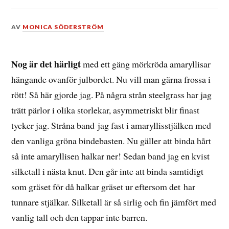
DEN
AV
MONICA SÖDERSTRÖM
21
DECEMBER,
2016
Nog är det härligt
med ett gäng mörkröda amaryllisar
hängande ovanför julbordet. Nu vill man gärna frossa i
rött! Så här gjorde jag. På några strån steelgrass har jag
trätt pärlor i olika storlekar, asymmetriskt blir finast
tycker jag. Stråna band jag fast i amaryllisstjälken med
den vanliga gröna bindebasten. Nu gäller att binda hårt
så inte amaryllisen halkar ner! Sedan band jag en kvist
silketall i nästa knut. Den går inte att binda samtidigt
som gräset för då halkar gräset ur eftersom det har
tunnare stjälkar. Silketall är så sirlig och fin jämfört med
vanlig tall och den tappar inte barren.