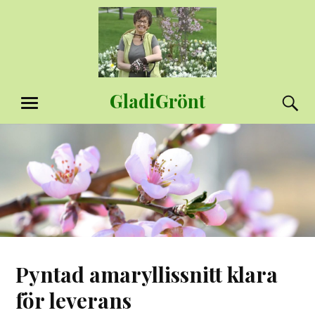
Hoppa
till
innehåll
GladiGrönt
S
MENY
Pyntad amaryllissnitt klara
för leverans