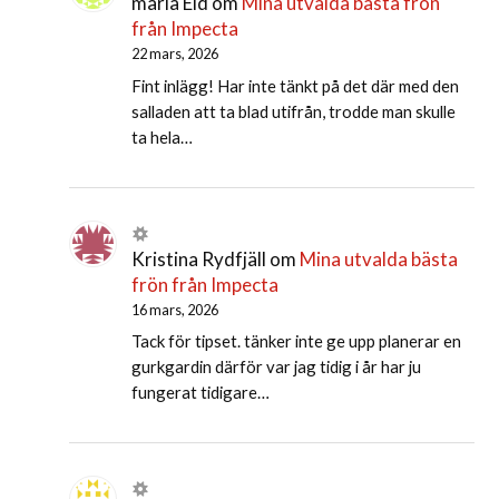
maria Eld
om
Mina utvalda bästa frön
från Impecta
22 mars, 2026
Fint inlägg! Har inte tänkt på det där med den
salladen att ta blad utifrån, trodde man skulle
ta hela…
Kristina Rydfjäll
om
Mina utvalda bästa
frön från Impecta
16 mars, 2026
Tack för tipset. tänker inte ge upp planerar en
gurkgardin därför var jag tidig i år har ju
fungerat tidigare…