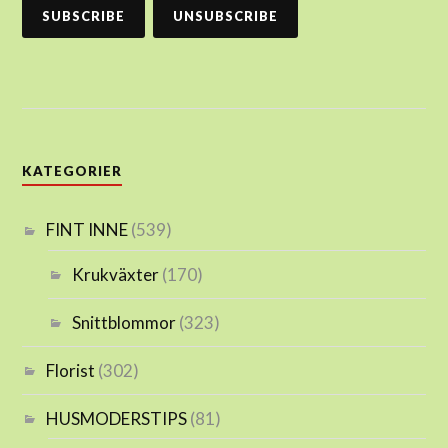
KATEGORIER
FINT INNE
(539)
Krukväxter
(170)
Snittblommor
(323)
Florist
(302)
HUSMODERSTIPS
(81)