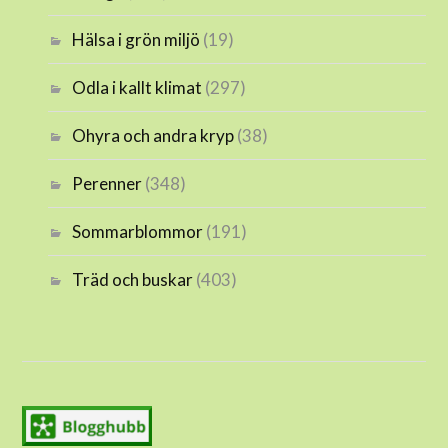
Hälsa i grön miljö
(19)
Odla i kallt klimat
(297)
Ohyra och andra kryp
(38)
Perenner
(348)
Sommarblommor
(191)
Träd och buskar
(403)