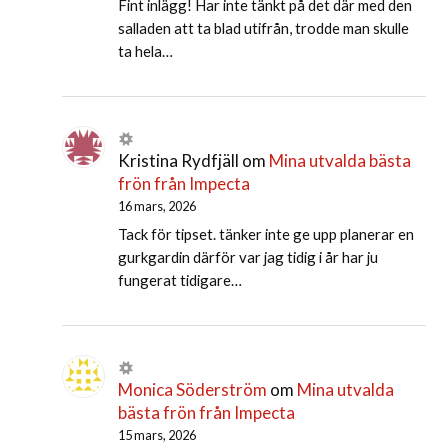
Fint inlägg! Har inte tänkt på det där med den
salladen att ta blad utifrån, trodde man skulle
ta hela…
Kristina Rydfjäll
om
Mina utvalda bästa
frön från Impecta
16 mars, 2026
Tack för tipset. tänker inte ge upp planerar en
gurkgardin därför var jag tidig i år har ju
fungerat tidigare…
Monica Söderström
om
Mina utvalda
bästa frön från Impecta
15 mars, 2026