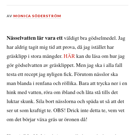
DEN
AV
MONICA SÖDERSTRÖM
18
MAJ,
2014
Nässelvatten lär vara ett
väldigt bra gödselmedel. Jag
har aldrig tagit mig tid att prova, då jag istället har
gräsklipp i stora mängder.
HÄR
kan du läsa om hur jag
gör gödselvatten av gräsklippet. Men jag ska i alla fall
testa ett recept jag nyligen fick. Förutom nässlor ska
man blanda i renfana och röllika. Bara att trycka ner i en
hink med vatten, röra om ibland och låta stå tills det
luktar skunk. Sila bort nässlorna och späda ut så att det
ser ut som kraftigt te. OBS! Drick inte detta te, vem vet
om det börjar växa gräs ur öronen då!