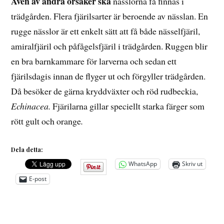
Även av andra orsaker ska
nässlorna få finnas i
trädgården. Flera fjärilsarter är beroende av nässlan. En
rugge nässlor är ett enkelt sätt att få både nässelfjäril,
amiralfjäril och påfågelsfjäril i trädgården. Ruggen blir
en bra barnkammare för larverna och sedan ett
fjärilsdagis innan de flyger ut och förgyller trädgården.
Då besöker de gärna kryddväxter och röd rudbeckia,
Echinacea.
Fjärilarna gillar speciellt starka färger som
rött gult och orange
.
Dela detta:
WhatsApp
Skriv ut
E-post