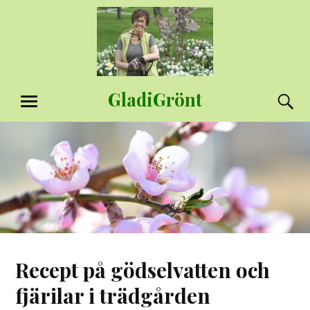
Hoppa
till
innehåll
GladiGrönt
S
MENY
Recept på gödselvatten och
fjärilar i trädgården