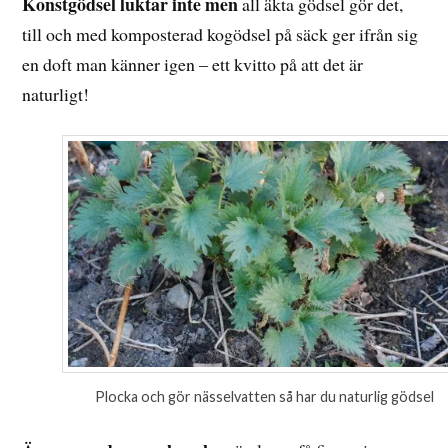
Konstgödsel luktar inte men
all äkta gödsel gör det,
till och med komposterad kogödsel på säck ger ifrån sig
en doft man känner igen – ett kvitto på att det är
naturligt!
Plocka och gör nässelvatten så har du naturlig gödsel