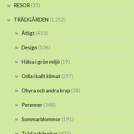
RESOR
(33)
TRÄDGÅRDEN
(1 252)
Ätligt
(433)
Design
(106)
Hälsa i grön miljö
(19)
Odla i kallt klimat
(297)
Ohyra och andra kryp
(38)
Perenner
(348)
Sommarblommor
(191)
Träd och buskar
(403)