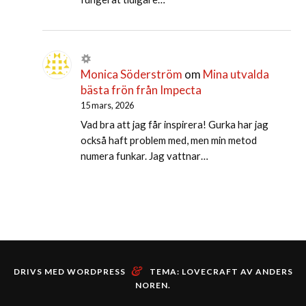
Monica Söderström
om
Mina utvalda
bästa frön från Impecta
15 mars, 2026
Vad bra att jag får inspirera! Gurka har jag
också haft problem med, men min metod
numera funkar. Jag vattnar…
&
DRIVS MED WORDPRESS
TEMA: LOVECRAFT AV
ANDERS
NOREN
.