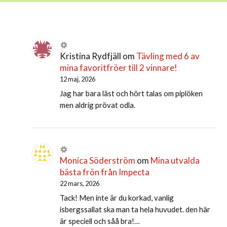
Kristina Rydfjäll
om
Tävling med 6 av
mina favoritfröer till 2 vinnare!
12 maj, 2026
Jag har bara läst och hört talas om piplöken
men aldrig prövat odla.
Monica Söderström
om
Mina utvalda
bästa frön från Impecta
22 mars, 2026
Tack! Men inte är du korkad, vanlig
isbergssallat ska man ta hela huvudet. den här
är speciell och såå bra!…