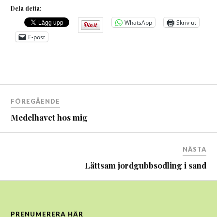
Dela detta:
WhatsApp
Skriv ut
E-post
Inläggsnavigering
FÖREGÅENDE
Medelhavet hos mig
NÄSTA
Lättsam jordgubbsodling i sand
PRENUMERERA HÄR