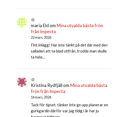
maria Eld
om
Mina utvalda bästa frön
från Impecta
22 mars, 2026
Fint inlägg! Har inte tänkt på det där med den
salladen att ta blad utifrån, trodde man skulle
ta hela…
Kristina Rydfjäll
om
Mina utvalda bästa
frön från Impecta
16 mars, 2026
Tack för tipset. tänker inte ge upp planerar en
gurkgardin därför var jag tidig i år har ju
fungerat tidigare…