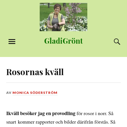
Hoppa
till
innehåll
GladiGrönt
S
MENY
Rosornas kväll
DEN
AV
MONICA SÖDERSTRÖM
6
AUGUSTI,
2014
Ikväll besöker jag en provodling
för rosor i norr. Så
snart kommer rapporter och bilder därifrån förstås. Så