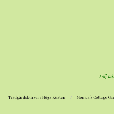
Hoppa
till
innehåll
Följ mi
Trädgårdskurser i Höga Kusten
Monica´s Cottage Ga