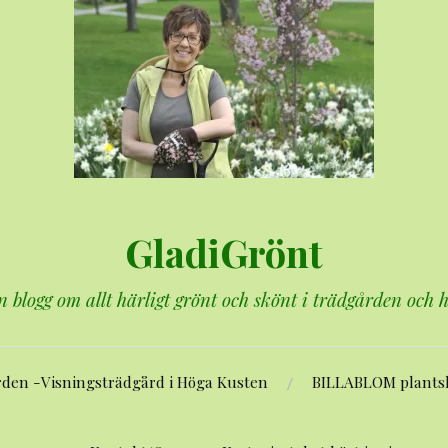
GladiGrönt
n blogg om allt härligt grönt och skönt i trädgården och
rden -Visningsträdgård i Höga Kusten
BILLABLOM plants