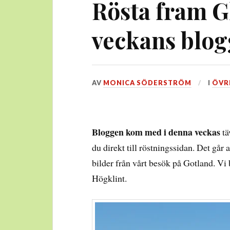
Rösta fram 
veckans blog
DEN
AV
MONICA SÖDERSTRÖM
I
ÖVR
10
JULI,
2014
Bloggen kom med i denna veckas
tä
du direkt till röstningssidan. Det går 
bilder från vårt besök på Gotland. Vi 
Högklint.