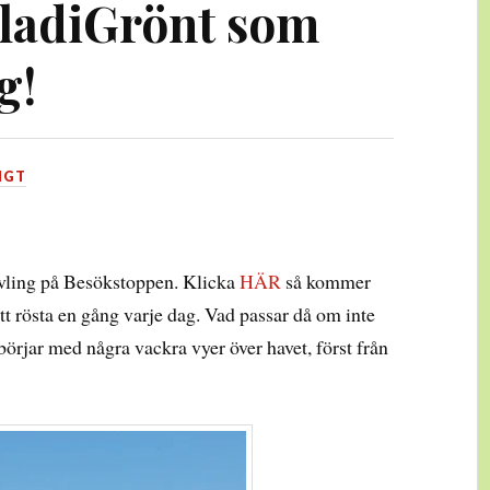
GladiGrönt som
g!
IGT
vling på Besökstoppen. Klicka
HÄR
så kommer
att rösta en gång varje dag. Vad passar då om inte
börjar med några vackra vyer över havet, först från