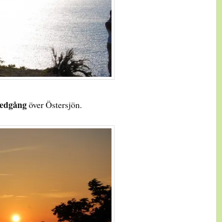
nedgång
över Östersjön.