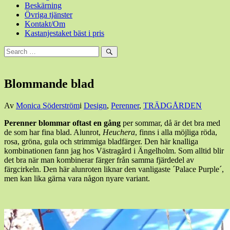
Beskärning
Övriga tjänster
Kontakt/Om
Kastanjestaket bäst i pris
Sök
efter:
Sök
Blommande blad
Den
Av
Monica Söderström
i
Design
,
Perenner
,
TRÄDGÅRDEN
9
Perenner blommar oftast en gång
per sommar, då är det bra med
juli,
de som har fina blad. Alunrot,
Heuchera
, finns i alla möjliga röda,
2014
9
rosa, gröna, gula och strimmiga bladfärger. Den här knalliga
juli,
kombinationen fann jag hos Västragård i Ängelholm. Som alltid blir
2014
det bra när man kombinerar färger från samma fjärdedel av
färgcirkeln. Den här alunroten liknar den vanligaste ´Palace Purple´,
men kan lika gärna vara någon nyare variant.