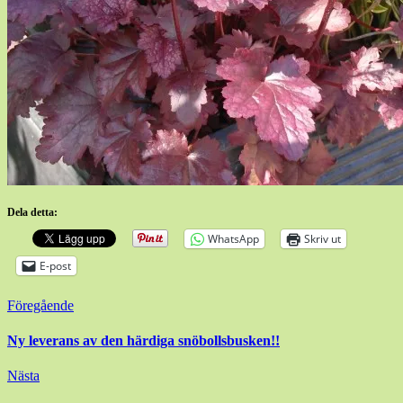
Dela detta:
WhatsApp
Skriv ut
E-post
Inläggsnavigering
Föregående
Ny leverans av den härdiga snöbollsbusken!!
Nästa