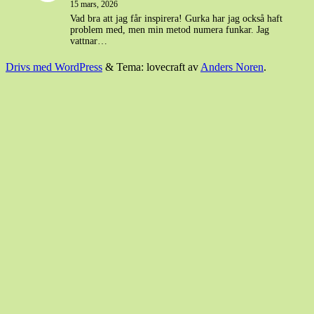
15 mars, 2026
Vad bra att jag får inspirera! Gurka har jag också haft
problem med, men min metod numera funkar. Jag
vattnar…
Drivs med WordPress
&
Tema: lovecraft av
Anders Noren
.