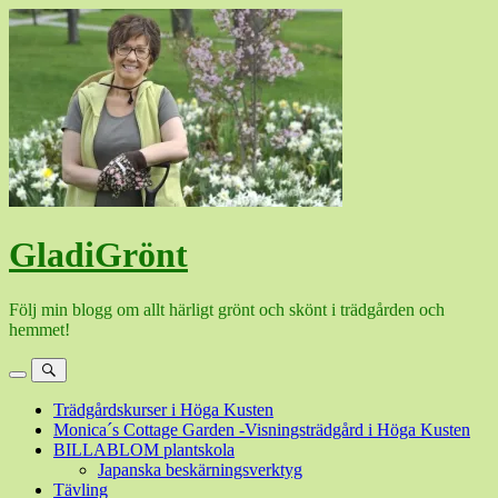
Hoppa
till
innehåll
GladiGrönt
Följ min blogg om allt härligt grönt och skönt i trädgården och
hemmet!
Meny
Sök
Trädgårdskurser i Höga Kusten
Monica´s Cottage Garden -Visningsträdgård i Höga Kusten
BILLABLOM plantskola
Japanska beskärningsverktyg
Tävling