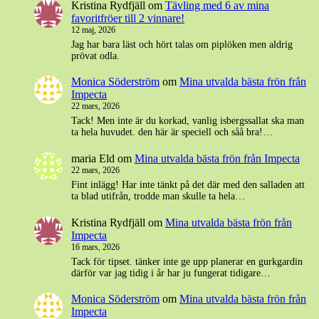
Kristina Rydfjäll
om
Tävling med 6 av mina
favoritfröer till 2 vinnare!
12 maj, 2026
Jag har bara läst och hört talas om piplöken men aldrig
prövat odla.
Monica Söderström
om
Mina utvalda bästa frön från
Impecta
22 mars, 2026
Tack! Men inte är du korkad, vanlig isbergssallat ska man
ta hela huvudet. den här är speciell och såå bra!…
maria Eld
om
Mina utvalda bästa frön från Impecta
22 mars, 2026
Fint inlägg! Har inte tänkt på det där med den salladen att
ta blad utifrån, trodde man skulle ta hela…
Kristina Rydfjäll
om
Mina utvalda bästa frön från
Impecta
16 mars, 2026
Tack för tipset. tänker inte ge upp planerar en gurkgardin
därför var jag tidig i år har ju fungerat tidigare…
Monica Söderström
om
Mina utvalda bästa frön från
Impecta