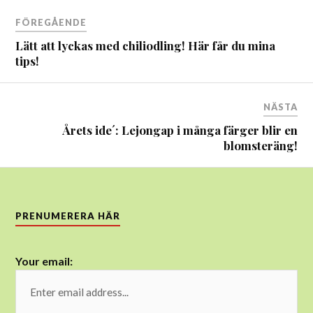
Inläggsnavigering
FÖREGÅENDE
Lätt att lyckas med chiliodling! Här får du mina
tips!
NÄSTA
Årets ide´: Lejongap i många färger blir en
blomsteräng!
PRENUMERERA HÄR
Your email: