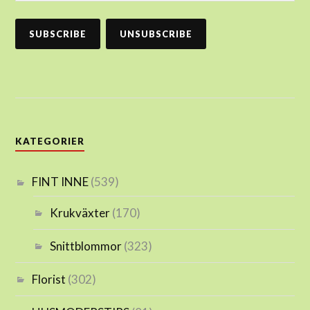
KATEGORIER
FINT INNE
(539)
Krukväxter
(170)
Snittblommor
(323)
Florist
(302)