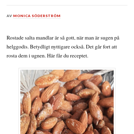
DEN
AV
MONICA SÖDERSTRÖM
13
APRIL,
2024
Rostade salta mandlar är så gott, när man är sugen på
helggodis. Betydligt nyttigare också. Det går fort att
rosta dem i ugnen. Här får du receptet.