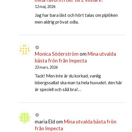
12 maj, 2026
Jag har bara läst och hört talas om piplöken
men aldrig prövat odla.
Monica Söderström
om
Mina utvalda
bästa frön från Impecta
22 mars, 2026
Tack! Men inte är du korkad, vanlig
isbergssallat ska man ta hela huvudet. den här
är speciell och såå bra!…
maria Eld
om
Mina utvalda bästa frön
från Impecta