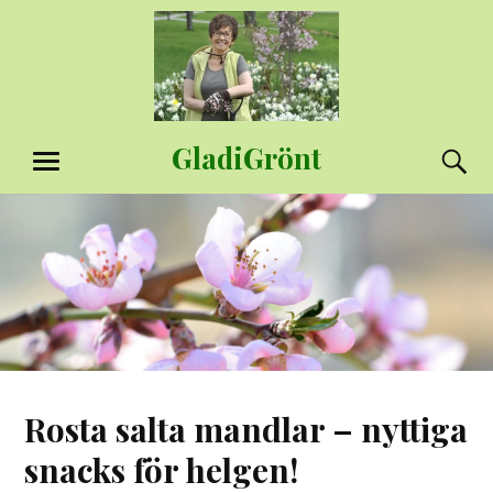
Hoppa
till
innehåll
GladiGrönt
S
MENY
Rosta salta mandlar – nyttiga
snacks för helgen!