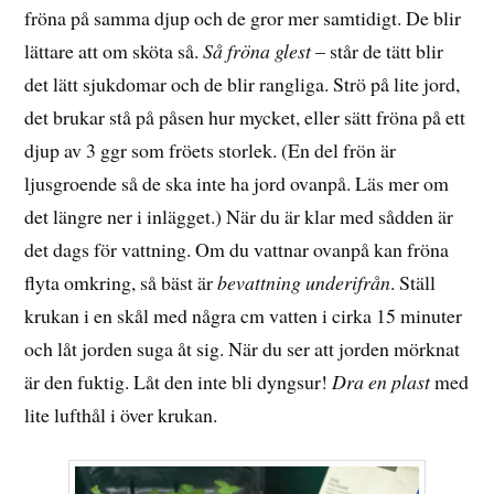
fröna på samma djup och de gror mer samtidigt. De blir
lättare att om sköta så.
Så fröna glest
– står de tätt blir
det lätt sjukdomar och de blir rangliga. Strö på lite jord,
det brukar stå på påsen hur mycket, eller sätt fröna på ett
djup av 3 ggr som fröets storlek. (En del frön är
ljusgroende så de ska inte ha jord ovanpå. Läs mer om
det längre ner i inlägget.) När du är klar med sådden är
det dags för vattning. Om du vattnar ovanpå kan fröna
flyta omkring, så bäst är
bevattning underifrån
. Ställ
krukan i en skål med några cm vatten i cirka 15 minuter
och låt jorden suga åt sig. När du ser att jorden mörknat
är den fuktig. Låt den inte bli dyngsur!
Dra en plast
med
lite lufthål i över krukan.