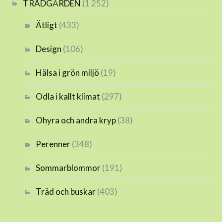
TRÄDGÅRDEN
(1 252)
Ätligt
(433)
Design
(106)
Hälsa i grön miljö
(19)
Odla i kallt klimat
(297)
Ohyra och andra kryp
(38)
Perenner
(348)
Sommarblommor
(191)
Träd och buskar
(403)