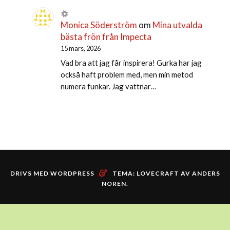
Monica Söderström
om
Mina utvalda
bästa frön från Impecta
15 mars, 2026
Vad bra att jag får inspirera! Gurka har jag
också haft problem med, men min metod
numera funkar. Jag vattnar…
&
DRIVS MED WORDPRESS
TEMA: LOVECRAFT AV
ANDERS
NOREN
.