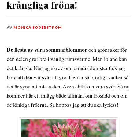
krångliga fröna!
DEN
AV
MONICA SÖDERSTRÖM
14
JANUARI,
2019
De flesta av våra sommarblommor
och grönsaker för
den delen gror bra i vanlig rumsvärme. Men ibland kan
det krångla. När jag skrev om paradisblomster fick jag
höra att den var svår att gro. Den är så otroligt vacker så
det är synd att missa den. Även chili kan vara svår. Så nu
kommer här ett inlägg både allmänt om frösådd och om
de kinkiga fröerna. Så hoppas jag att du ska lyckas!