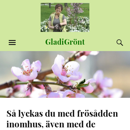
Hoppa
till
innehåll
GladiGrönt
S
MENY
Så lyckas du med frösådden
inomhus, även med de