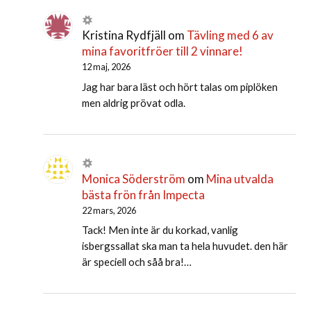
Kristina Rydfjäll
om
Tävling med 6 av
mina favoritfröer till 2 vinnare!
12 maj, 2026
Jag har bara läst och hört talas om piplöken
men aldrig prövat odla.
Monica Söderström
om
Mina utvalda
bästa frön från Impecta
22 mars, 2026
Tack! Men inte är du korkad, vanlig
isbergssallat ska man ta hela huvudet. den här
är speciell och såå bra!…