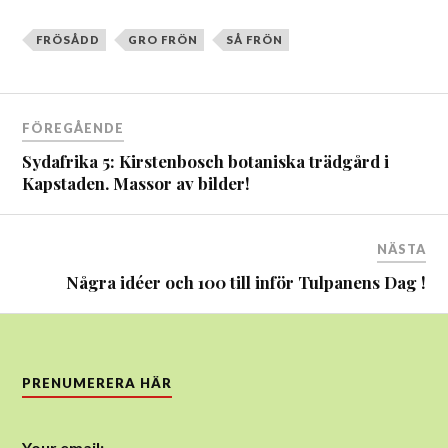
FRÖSÅDD
GRO FRÖN
SÅ FRÖN
Inläggsnavigering
FÖREGÅENDE
Sydafrika 5: Kirstenbosch botaniska trädgård i
Kapstaden. Massor av bilder!
NÄSTA
Några idéer och 100 till inför Tulpanens Dag !
PRENUMERERA HÄR
Your email: