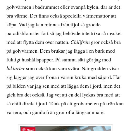
golvvärmen i badrummet eller ovanpå kylen, där är det
bra värme. Det finns också speciella värmemattor att
köpa. Vad jag kan minnas från ifjol så grodde
paradisblomster fort så jag behövde inte trixa så mycket
med att flytta dem över natten.
Chilifrön
gror också bra
på golvvärmen. Dem brukar jag lägga i en burk med
fuktigt hushållspapper. På samma sätt gör jag med
luktärter
som också kan vara svåra. När grodden visar
sig lägger jag över fröna i varsin kruka med såjord. Här
på bilden var jag sen med att lägga dem i jord, men det
gick bra det också. Jag vet att en del lyckas bra med att
så chili direkt i jord. Tänk på att grobarheten på frön kan
variera, och gamla frön gror ofta långsammare.
Save